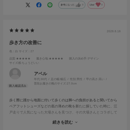
参考になった
0
Like!
0
2026.6.16
歩き方の改善に
色：白
サイズ：27
品質
:★★★★★
履き心地
:★★★★★
購入の決め手
:デザイン
サイズ感
:ちょうどいい
アベル
年代:
30代
足の幅:
幅広
性別:
男性
甲の高さ:
高い
普段お履きの靴のサイズ:
27.0cm
歩く際に踵から地面に付いて歩くのは脚への負担があると聞いてから
ベアフットシューズなどの底の薄めの靴を新たに探していた時に、江
戸走りで人気になった大場さんを見つけ、その大場さんとコラボして
いる動画でこの靴を見つけました！
続きを読む
デザイン性も良く、足に隙間が空くことなく履けて、そして軽い！