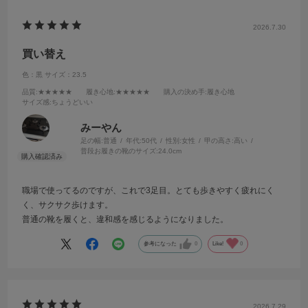
2026.7.30
買い替え
色：黒
サイズ：23.5
品質
:★★★★★
履き心地
:★★★★★
購入の決め手
:履き心地
サイズ感
:ちょうどいい
みーやん
足の幅:
普通
年代:
50代
性別:
女性
甲の高さ:
高い
普段お履きの靴のサイズ:
24.0cm
職場で使ってるのですが、これで3足目。とても歩きやすく疲れにく
く、サクサク歩けます。
普通の靴を履くと、違和感を感じるようになりました。
参考になった
0
Like!
0
2026.7.29