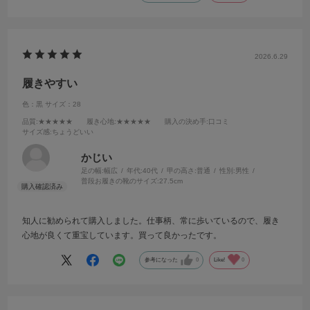
2026.6.29
履きやすい
色：黒
サイズ：28
品質
:★★★★★
履き心地
:★★★★★
購入の決め手
:口コミ
サイズ感
:ちょうどいい
かじい
足の幅:
幅広
年代:
40代
甲の高さ:
普通
性別:
男性
普段お履きの靴のサイズ:
27.5cm
知人に勧められて購入しました。仕事柄、常に歩いているので、履き
心地が良くて重宝しています。買って良かったです。
参考になった
0
Like!
0