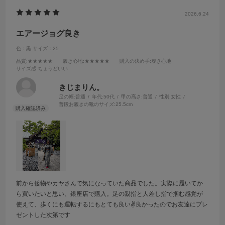
2026.6.24
エアージョグ良き
色：黒
サイズ：25
品質
:★★★★★
履き心地
:★★★★★
購入の決め手
:履き心地
サイズ感
:ちょうどいい
きじまりん。
足の幅:
普通
年代:
50代
甲の高さ:
普通
性別:
女性
普段お履きの靴のサイズ:
25.5cm
前から倭物やカヤさんで気になっていた商品でした。実際に履いてか
ら買いたいと思い、銀座店で購入。足の親指と人差し指で掴む感覚が
使えて、歩くにも運転するにもとても良い✌️良かったのでお友達にプレ
ゼントした次第です