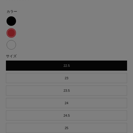
カラー
SPORTS
JOG
SPORTS
AIR
JOG
SPORTS
黒
サイズ
AIR
JOG
22.5
赤
AIR
白
23
23.5
24
24.5
25