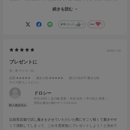
はソールがしっかりしたタイプが良いかとスニーカータイプにしまし
続きを読む
た。
足がとても楽になりました。
身長が低いのでもう少しソールが分厚く、履き脱ぎがしやすいスリッ
参考になった
0
Like!
0
ポンタイプがあったら良いなぁ♡と思います(^^)
2026.7.10
プレゼントに
色：黒
サイズ：24
品質
:★★★★★
履き心地
:★★★★★
購入の決め手
:履き心地
サイズ感
:ちょうどいい
ドロシー
年代:
40代
足の幅:
普通
性別:
女性
甲の高さ:
普通
普段お履きの靴のサイズ:
24.0cm
以前実店舗で試し履きをさせていただいた際にすごく軽くて履きやす
くて感動してしまって、これ今度家族にプレゼントしよう！と決めて