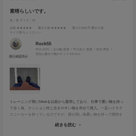
素晴らしいです。
色：黒
サイズ：26
品質
:★★★★★
履き心地
:★★★★★
購入の決め手
:履き心地
サイズ感
:ちょうどいい
Rock55
年代:
40代
足の幅:
普通
甲の高さ:
普通
性別:
男性
普段お履きの靴のサイズ:
26.0cm
トレーニング用にhitoeを以前から愛用しており、仕事で重い物を持っ
て歩く為、クッション性と歩きやすい物を求めて購入。一足ハイテク
スニーカーを持っているのですが、踵が高い為重い物を持って階段を
降りる時に重心が前に行くのが怖かったのですが、こちらを履いたら
続きを読む
親指が独立しているのも相まって、階段も降りやすいし歩きやすい。
次回もリピート決定です。