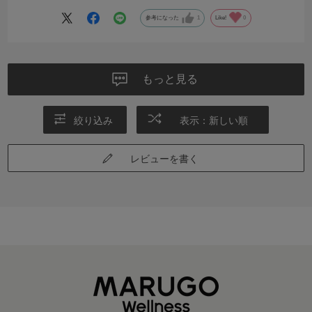
価格もお手頃だと思います！
親指と人差し指が離れてるだけで歩く感覚にここまで違いが出るとは
参考になった
1
Like!
0
思いませんでした！
まだジョグやランニングなどの激しめの運動はしていませんが、どの
ように感じるのか今から楽しみです！
もっと見る
絞り込み
表示：新しい順
レビューを書く