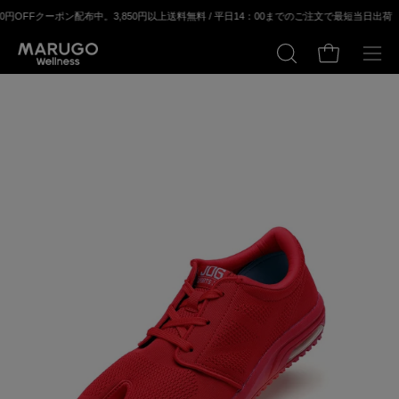
ス
ン配布中。
3,850円以上送料無料 / 平⽇14：00までのご注⽂で最短当⽇出荷
新規会員
キ
ッ
カートの中身
検
メ
プ
索
ニ
す
ュ
る
ー
モ
モ
を
ー
ー
開
ダ
ダ
く
ル
ル
ウ
ウ
ィ
ィ
ン
ン
ド
ド
ウ
ウ
を
を
開
開
く
く