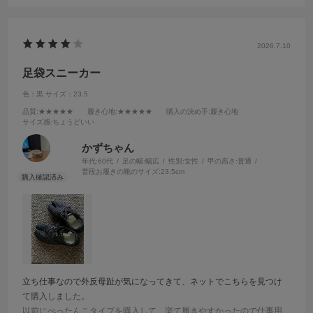
2026.7.10
足袋スニーカー
色：黒
サイズ：23.5
品質
:★★★★★
履き心地
:★★★★★
購入の決め手
:履き心地
サイズ感
:ちょうどいい
かずちゃん
年代:
60代
足の幅:
幅広
性別:
女性
甲の高さ:
普通
普段お履きの靴のサイズ:
23.5cm
立ち仕事なので外反母趾が気になってきて、ネットでこちらを見つけ
て購入しました。
以前にぺったんこタイプを購入して、楽て履きやすかったので仕事用