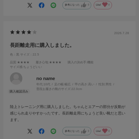
参考になった
0
Like!
0
2026.7.28
長距離走用に購入しました。
色：黒
サイズ：22.5
品質
:★★★★
履き心地
:★★★★
購入の決め手
:機能
サイズ感
:ちょうどいい
no name
年代:
10代
足の幅:
幅広
甲の高さ:
高い
性別:
男性
普段お履きの靴のサイズ:
22.0cm
陸上トレーニング用に購入しました。ちゃんとエアーの部分が反動が
感じられ走りやすかったです。長距離走用にちょうど良い靴だと思い
ます。
参考になった
0
Like!
0