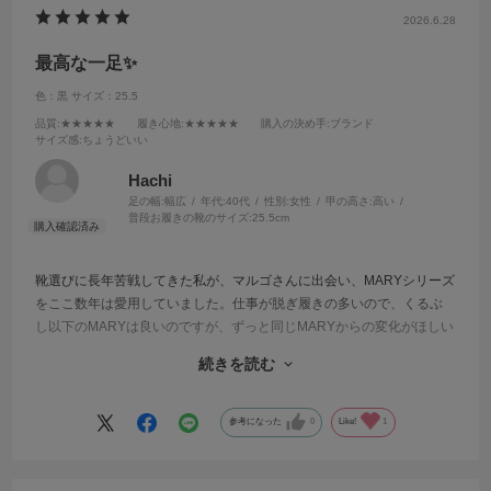
2026.6.28
最高な一足✨️
色：黒
サイズ：25.5
品質
:★★★★★
履き心地
:★★★★★
購入の決め手
:ブランド
サイズ感
:ちょうどいい
Hachi
足の幅:
幅広
年代:
40代
性別:
女性
甲の高さ:
高い
普段お履きの靴のサイズ:
25.5cm
靴選びに長年苦戦してきた私が、マルゴさんに出会い、MARYシリーズ
をここ数年は愛用していました。仕事が脱ぎ履きの多いので、くるぶ
し以下のMARYは良いのですが、ずっと同じMARYからの変化がほしい
と思ってたところ目にとまり、購入。思っていた以上に、フィット
続きを読む
感、閉塞感、脱ぎ履きのストレスなど私の希望を超えてました。
私は長時間長距離履いていても、疲れませんでした。リピ確の一足決
定です！
参考になった
0
Like!
1