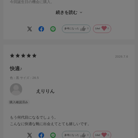
今回誕生日の機会に購入。
いつものサイズで大丈夫だなーという認識でしたが、プレゼントの場
続きを読む
合サイズ交換のサービスがあるのは心強いですね。
驚くほど喜んでくれたので、こちらを選んで良かったです。
参考になった
0
Like!
0
2026.7.6
快適♪
色：黒
サイズ：26.5
えりりん
もう何代目になるでしょう。
こんなに快適な靴に出会えてとても嬉しいです。
参考になった
0
Like!
0