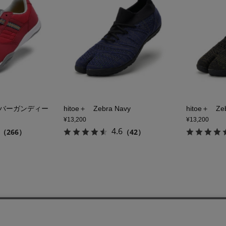
シ
シ
ュ
ュ
ー
ー
ズ
ズ
SPORTS
hitoe
JOG
＋
3
Zebra
バ
Navy
ー
の
3 バーガンディー
hitoe＋ Zebra Navy
hitoe＋ Zeb
ガ
メ
¥13,200
¥13,200
ン
イ
4.6
（266）
（42）
デ
ン
ィ
画
ー
像
の
メ
イ
ン