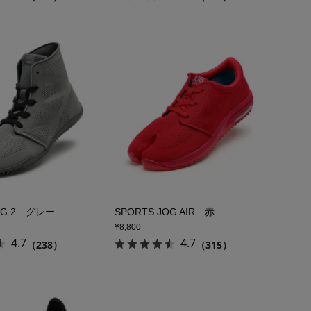
メ
イ
イ
ン
足
足
ン
画
袋
袋
画
像
ス
ス
像
ニ
ニ
ー
ー
カ
カ
ー
ー
SPORTS
SPORTS
JOG
JOG
2
AIR
グ
赤
OG 2 グレー
SPORTS JOG AIR 赤
レ
の
¥8,800
ー
の
4.7
4.7
（238）
（315）
の
メ
メ
イ
足
イ
ン
袋
ン
画