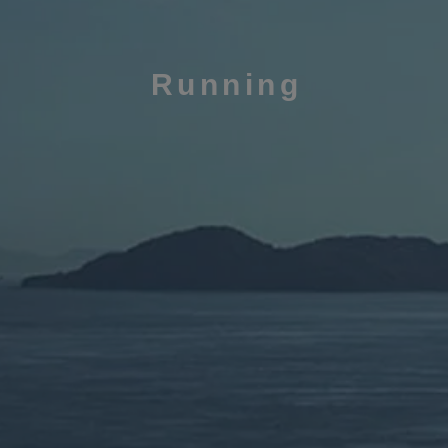
Running