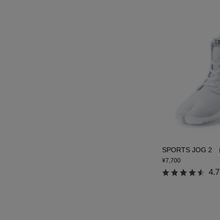
SPORTS JOG 2
¥7,700
4.7