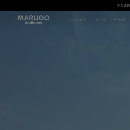
ス
新規会員
キ
ッ
ウィメンズ
メンズ
キッズ
プ