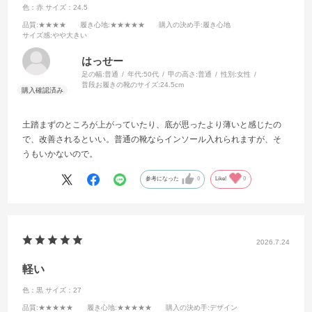
色：赤
サイズ：24.5
JOGⅡ の耐久性がどの程度あるのかが楽しみです。いずれにしても、
今後の靴は”JOGⅡ"一択に決めることができるのが非常いありがたいで
品質
:★★★★
履き心地
:★★★★★
購入の決め手
:履き心地
サイズ感
:やや大きい
す。毎日約7,000歩歩くのが日課なので、靴の大事さは痛感しておりま
す。世の外反母趾でお悩み方にぜひぜひお進めてしたい靴です。長く
はっせー
なりましたが、あまりにも素晴らしいので思わず書いてしまいまし
足の幅:
普通
年代:
50代
甲の高さ:
普通
性別:
女性
た。申し訳ありません。
普段お履きの靴のサイズ:
24.5cm
土踏まずのところが上がっていたり、底が思ったより薄いと感じたの
で、改善されるといい。普通の靴ならインソール入れられますが、そ
うもいかないので。
参考になった
0
Like!
0
2026.7.24
軽い
色：黒
サイズ：27
品質
:★★★★★
履き心地
:★★★★★
購入の決め手
:デザイン