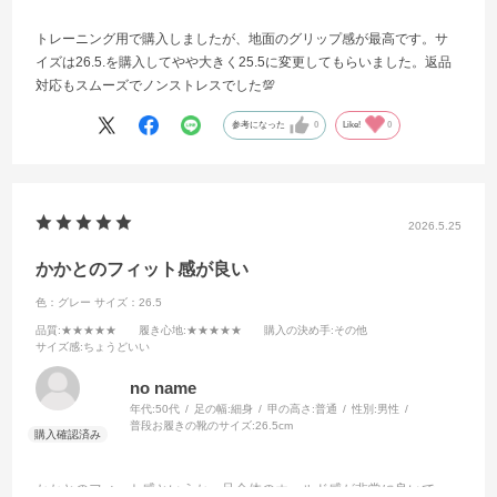
トレーニング用で購入しましたが、地面のグリップ感が最高です。サ
イズは26.5.を購入してやや大きく25.5に変更してもらいました。返品
対応もスムーズでノンストレスでした💯
参考になった
0
Like!
0
2026.5.25
かかとのフィット感が良い
色：グレー
サイズ：26.5
品質
:★★★★★
履き心地
:★★★★★
購入の決め手
:その他
サイズ感
:ちょうどいい
no name
年代:
50代
足の幅:
細身
甲の高さ:
普通
性別:
男性
普段お履きの靴のサイズ:
26.5cm
かかとのフィット感というか、足全体のホールド感が非常に良いで