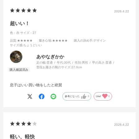
2026.4.22
超いい！
色：赤
サイズ：27
品質
:★★★★★
履き心地
:★★★★★
購入の決め手
:デザイン
サイズ感
:ちょうどいい
あやなぎかか
足の幅:
普通
年代:
30代
性別:
男性
甲の高さ:
普通
普段お履きの靴のサイズ:
27.0cm
息子はいい買い物をしたと絶賛
参考になった
0
Like!
0
2026.4.22
軽い、軽快