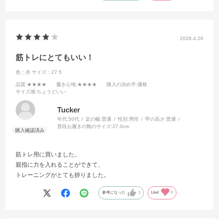
2026.4.26
筋トレにとてもいい！
色：赤
サイズ：27.5
品質
:★★★★
履き心地
:★★★★
購入の決め手
:価格
サイズ感
:ちょうどいい
Tucker
年代:
50代
足の幅:
普通
性別:
男性
甲の高さ:
普通
普段お履きの靴のサイズ:
27.0cm
筋トレ用に買いました。
親指に力を入れることができて、
トレーニングがとても捗りました。
参考になった
1
Like!
0