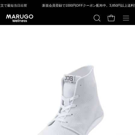
ス
出荷
新規会員登録で1000円OFFクーポン配布中。
3,850円以上送料無料 / 平⽇1
キ
ッ
カートの中身
検
メ
プ
索
ニ
す
ュ
る
ー
モ
モ
を
ー
ー
開
ダ
ダ
く
ル
ル
ウ
ウ
ィ
ィ
ン
ン
ド
ド
ウ
ウ
を
を
開
開
く
く