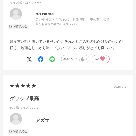
サイズ感
:ちょうどいい
no name
足の幅:
幅広
年代:
20代
性別:
男性
甲の高さ:
普通
普段お履きの靴のサイズ:
27.0cm
普段重い靴を履いているせいか、それともこの靴のおかげなのか足が
軽く、地面をしっかり蹴って歩いてるって感じがとても良いです
参考になった
0
Like!
1
2026.7.3
グリップ最高
色：黒
サイズ：25.5
アズマ