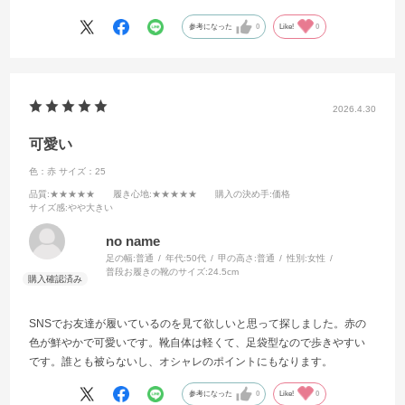
参考になった
0
Like!
0
2026.4.30
可愛い
色：赤
サイズ：25
品質
:★★★★★
履き心地
:★★★★★
購入の決め手
:価格
サイズ感
:やや大きい
no name
足の幅:
普通
年代:
50代
甲の高さ:
普通
性別:
女性
普段お履きの靴のサイズ:
24.5cm
SNSでお友達が履いているのを見て欲しいと思って探しました。赤の
色が鮮やかで可愛いです。靴自体は軽くて、足袋型なので歩きやすい
です。誰とも被らないし、オシャレのポイントにもなります。
参考になった
0
Like!
0