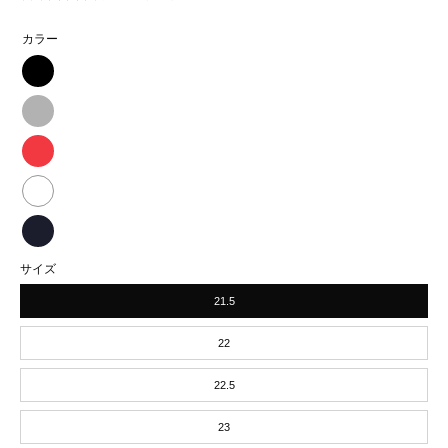
カラー
SPORTS
JOG
SPORTS
2
JOG
SPORTS
黒
2
JOG
SPORTS
グ
2
JOG
【直
レ
赤
サイズ
2
営
ー
21.5
白
店
限
22
定】
22.5
SPORTS
23
JOG