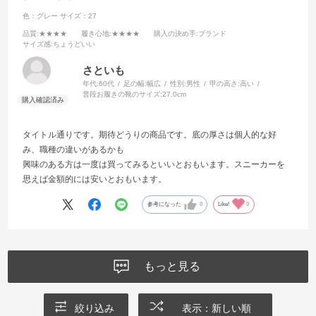
色：グレー
サイズ：27
品質
:★★★★
履き心地
:★★★★
購入の決め手
:ブランド
サイズ感
:ちょうどいい
さといも
年代:
60代
足の幅:
幅広
性別:
男性
甲の高さ:
高い
普段お履きの靴のサイズ:
27.0cm
タイトル通りです。期待どうりの商品です。底の厚さは個人的な好
み、職種の違いがあるかも
興味のある方は一度は買ってみるといいとおもいます。スニーカーを
思えば金額的には安いとおもいます。
参考になった
0
Like!
0
もっと見る
絞り込み
表示：新しい順