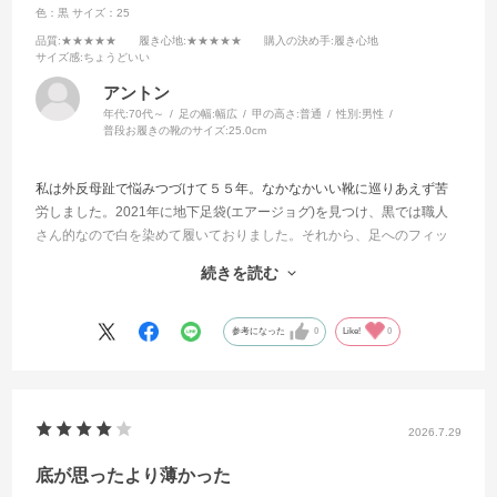
色：黒
サイズ：25
品質
:★★★★★
履き心地
:★★★★★
購入の決め手
:履き心地
サイズ感
:ちょうどいい
アントン
年代:
70代～
足の幅:
幅広
甲の高さ:
普通
性別:
男性
普段お履きの靴のサイズ:
25.0cm
私は外反母趾で悩みつづけて５５年。なかなかいい靴に巡りあえず苦
労しました。2021年に地下足袋(エアージョグ)を見つけ、黒では職人
さん的なので白を染めて履いておりました。それから、足へのフィッ
ト感を求め”万年”に切替え暫く履いておりましたが、MARUGOさんの
続きを読む
東京ショールルームで JOGⅡを試着し思わず”これだ！”と直感しまし
た。その時にサイズ感を確認した上で別途購入しましたが、まあなん
と素晴らしいことか！まず、１．フィットした感じでも、どこも痛い
参考になった
0
Like!
0
所が無い！もちろん、外反母趾部もです。２．地下足袋では底が薄い
ので路面の凸凹で若干痛い時もありましたが、一切そのようこともあ
りません。３．夏場は靴の中が汗でむれが生じる時もありますが、そ
れも一切なし。４．ベアーフットシューズも履いたこともありました
2026.7.29
が、それよりももっと履きやすいので、何も高価な外国製の靴を買う
よりもお財布にも優しい。５．これは今後の課題ですが、エアージョ
底が思ったより薄かった
グで、底を補修しながら 15,000km を歩いたことがありますが、