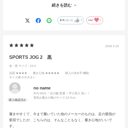
す。シューレースは届いたときのまま、一番上の穴は使ってません。
続きを読む
ただ、ガレ地を歩いたときはソールの薄さをいい意味で感じます。
参考になった
0
Like!
1
2026.5.25
SPORTS JOG 2 黒
色：黒
サイズ：24.5
品質
:★★★★
履き心地
:★★★★★
購入の決め手
:機能
サイズ感
:やや大きい
no name
年代:
60代
足の幅:
普通
甲の高さ:
高い
普段お履きの靴のサイズ:
24.5cm
履きやすくて、今まで履いていた他のメーカーのものは、足の親指が
窮屈でしたが、こちらのは、そんなこともなく、履き心地がいいで
す。