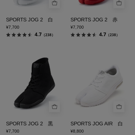
SPORTS
SPORTS
JOG
JOG
2
2
SPORTS JOG 2 白
SPORTS JOG 2 赤
白
赤
¥7,700
¥7,700
の
の
4.7
4.7
（238）
（238）
メ
メ
イ
イ
足
足
ン
ン
袋
袋
画
画
ス
ス
像
像
ニ
ニ
ー
ー
カ
カ
ー
ー
SPORTS
SPORTS
JOG
JOG
2
AIR
SPORTS JOG 2 黒
SPORTS JOG AIR 白
黒
白
¥7,700
¥8,800