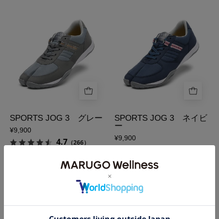
足
足
袋
袋
シ
シ
ュ
ュ
ー
ー
ズ
ズ
SPORTS
JOG
SPORTS
3
JOG
グ
3
SPORTS JOG 3 グレー
SPORTS JOG 3 ネイビ
ー
レ
ネ
¥9,900
¥9,900
ー
イ
4.7
（266）
4.7
（266）
の
ビ
メ
ー
イ
の
足
足
ン
メ
袋
袋
画
イ
シ
ス
像
ン
ュ
ニ