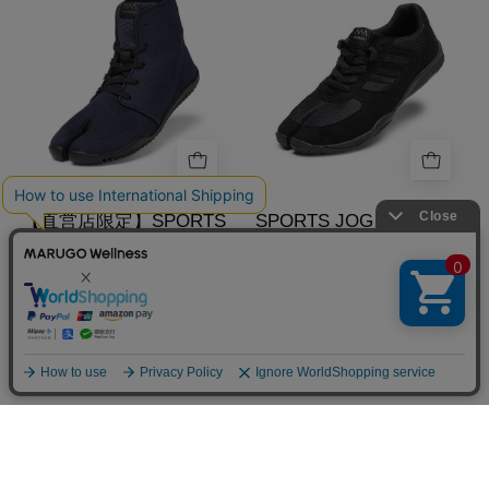
ン
画
シ
ス
画
像
ュ
ニ
像
ー
ー
ズ
カ
【直
ー
営
SPORTS
店
JOG
限
3
【直営店限定】SPORTS
SPORTS JOG 3 ブラッ
JOG 2 ネイビー
ク
定】
ブ
¥7,700
¥9,900
SPORTS
ラ
4.8
4.7
（53）
（266）
JOG
ッ
2
ク
ネ
の
イ
メ
ビ
イ
ー
ン
の
画
メ
像