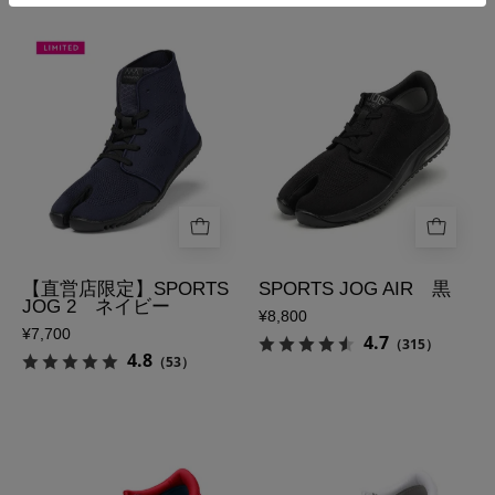
イ
イ
足
足
ン
ン
袋
袋
画
画
シ
ス
像
像
ュ
ニ
ー
ー
ズ
カ
【直
ー
営
SPORTS
店
JOG
限
AIR
【直営店限定】SPORTS
SPORTS JOG AIR 黒
JOG 2 ネイビー
定】
黒
¥8,800
¥7,700
SPORTS
の
4.7
（315）
4.8
（53）
JOG
メ
2
イ
ネ
ン
足
足
イ
画
袋
袋
ビ
像
ス
ス