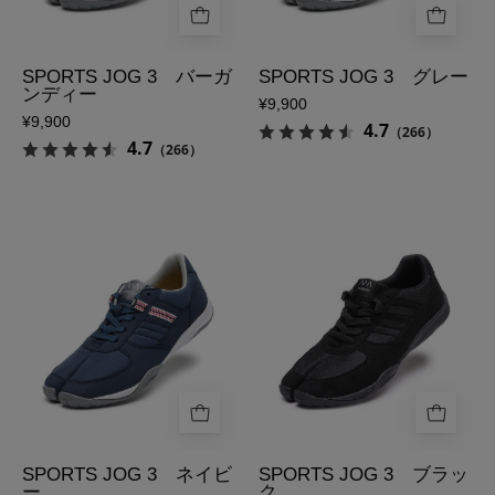
JOG
JOG
3
3
バ
グ
SPORTS JOG 3 バーガ
SPORTS JOG 3 グレー
ンディー
ー
レ
¥9,900
¥9,900
ガ
ー
4.7
（266）
4.7
（266）
ン
の
デ
メ
ィ
イ
足
足
ー
ン
袋
袋
の
画
シ
ス
メ
像
ュ
ニ
イ
ー
ー
ン
ズ
カ
画
ー
像
SPORTS
SPORTS
JOG
JOG
3
3
SPORTS JOG 3 ネイビ
SPORTS JOG 3 ブラッ
ー
ク