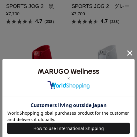
2
2
SPORTS JOG 2 黒
SPORTS JOG 2 グレー
黒
グ
¥7,700
¥7,700
の
レ
4.7
4.7
（238）
（238）
メ
ー
イ
の
足
足
ン
メ
袋
袋
画
イ
ス
ス
像
ン
ニ
ニ
画
ー
ー
像
カ
カ
ー
ー
SPORTS
SPORTS
JOG
JOG
2
2
SPORTS JOG 2 赤
SPORTS JOG 2 白
赤
白
¥7,700
¥7,700
の
の
4.7
4.7
（238）
（238）
メ
メ