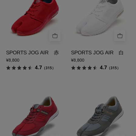
ー
ニ
ニ
の
ー
ー
メ
カ
カ
イ
ー
ー
ン
SPORTS
SPORTS
画
JOG
JOG
像
AIR
AIR
SPORTS JOG AIR 赤
SPORTS JOG AIR 白
赤
白
¥8,800
¥8,800
の
の
4.7
4.7
（315）
（315）
の
メ
メ
イ
足
足
イ
ン
袋
袋
ン
画
シ
シ
画
像
ュ
ュ
像
ー
ー
ズ
ズ
SPORTS
SPORTS