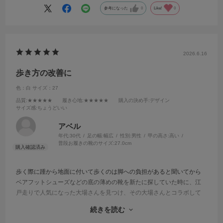
参考になった
0
Like!
0
2026.6.16
歩き方の改善に
色：白
サイズ：27
品質
:★★★★★
履き心地
:★★★★★
購入の決め手
:デザイン
サイズ感
:ちょうどいい
アベル
年代:
30代
足の幅:
幅広
性別:
男性
甲の高さ:
高い
普段お履きの靴のサイズ:
27.0cm
歩く際に踵から地面に付いて歩くのは脚への負担があると聞いてから
ベアフットシューズなどの底の薄めの靴を新たに探していた時に、江
戸走りで人気になった大場さんを見つけ、その大場さんとコラボして
いる動画でこの靴を見つけました！
続きを読む
デザイン性も良く、足に隙間が空くことなく履けて、そして軽い！