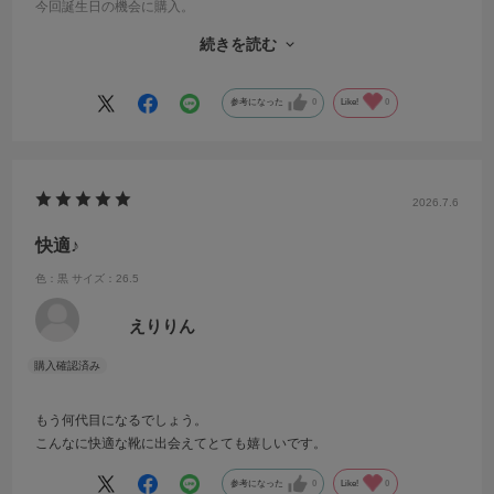
今回誕生日の機会に購入。
いつものサイズで大丈夫だなーという認識でしたが、プレゼントの場
続きを読む
合サイズ交換のサービスがあるのは心強いですね。
驚くほど喜んでくれたので、こちらを選んで良かったです。
参考になった
0
Like!
0
2026.7.6
快適♪
色：黒
サイズ：26.5
えりりん
もう何代目になるでしょう。
こんなに快適な靴に出会えてとても嬉しいです。
参考になった
0
Like!
0