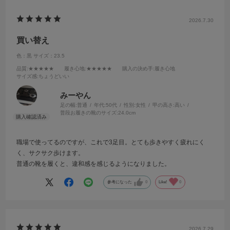
2026.7.30
買い替え
色：黒
サイズ：23.5
品質
:★★★★★
履き心地
:★★★★★
購入の決め手
:履き心地
サイズ感
:ちょうどいい
みーやん
足の幅:
普通
年代:
50代
性別:
女性
甲の高さ:
高い
普段お履きの靴のサイズ:
24.0cm
職場で使ってるのですが、これで3足目。とても歩きやすく疲れにく
く、サクサク歩けます。
普通の靴を履くと、違和感を感じるようになりました。
参考になった
0
Like!
0
2026.7.29