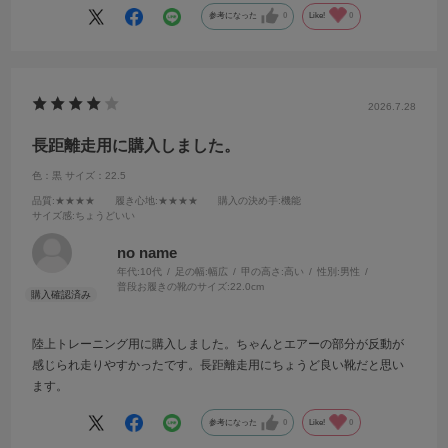
参考になった
0
Like!
0
2026.7.28
長距離走用に購入しました。
色：黒
サイズ：22.5
品質
:★★★★
履き心地
:★★★★
購入の決め手
:機能
サイズ感
:ちょうどいい
no name
年代:
10代
足の幅:
幅広
甲の高さ:
高い
性別:
男性
普段お履きの靴のサイズ:
22.0cm
陸上トレーニング用に購入しました。ちゃんとエアーの部分が反動が
感じられ走りやすかったです。長距離走用にちょうど良い靴だと思い
ます。
参考になった
0
Like!
0