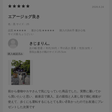
2026.6.24
エアージョグ良き
色：黒
サイズ：25
品質
:★★★★★
履き心地
:★★★★★
購入の決め手
:履き心地
サイズ感
:ちょうどいい
きじまりん。
足の幅:
普通
年代:
50代
甲の高さ:
普通
性別:
女性
普段お履きの靴のサイズ:
25.5cm
前から倭物やカヤさんで気になっていた商品でした。実際に履いてか
ら買いたいと思い、銀座店で購入。足の親指と人差し指で掴む感覚が
使えて、歩くにも運転するにもとても良い✌️良かったのでお友達にプレ
ゼントした次第です