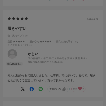
2026.6.29
履きやすい
色：黒
サイズ：28
品質
:★★★★★
履き心地
:★★★★★
購入の決め手
:口コミ
サイズ感
:ちょうどいい
かじい
足の幅:
幅広
年代:
40代
甲の高さ:
普通
性別:
男性
普段お履きの靴のサイズ:
27.5cm
知人に勧められて購入しました。仕事柄、常に歩いているので、履き
心地が良くて重宝しています。買って良かったです。
参考になった
0
Like!
0