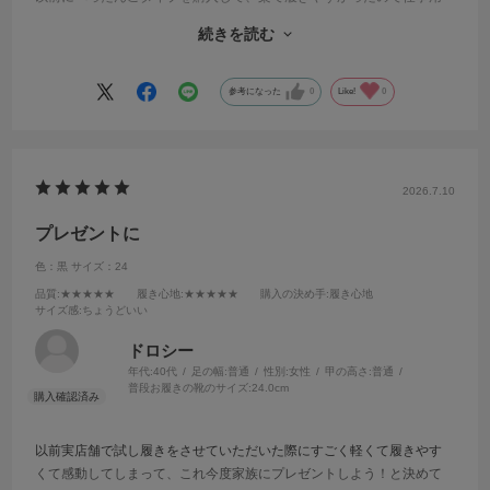
はソールがしっかりしたタイプが良いかとスニーカータイプにしまし
続きを読む
た。
足がとても楽になりました。
身長が低いのでもう少しソールが分厚く、履き脱ぎがしやすいスリッ
参考になった
0
Like!
0
ポンタイプがあったら良いなぁ♡と思います(^^)
2026.7.10
プレゼントに
色：黒
サイズ：24
品質
:★★★★★
履き心地
:★★★★★
購入の決め手
:履き心地
サイズ感
:ちょうどいい
ドロシー
年代:
40代
足の幅:
普通
性別:
女性
甲の高さ:
普通
普段お履きの靴のサイズ:
24.0cm
以前実店舗で試し履きをさせていただいた際にすごく軽くて履きやす
くて感動してしまって、これ今度家族にプレゼントしよう！と決めて