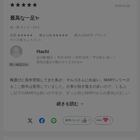
2026.6.28
最高な一足✨️
色：黒
サイズ：25.5
品質
:★★★★★
履き心地
:★★★★★
購入の決め手
:ブランド
サイズ感
:ちょうどいい
Hachi
足の幅:
幅広
年代:
40代
性別:
女性
甲の高さ:
高い
普段お履きの靴のサイズ:
25.5cm
靴選びに長年苦戦してきた私が、マルゴさんに出会い、MARYシリーズ
をここ数年は愛用していました。仕事が脱ぎ履きの多いので、くるぶ
し以下のMARYは良いのですが、ずっと同じMARYからの変化がほしい
と思ってたところ目にとまり、購入。思っていた以上に、フィット
続きを読む
感、閉塞感、脱ぎ履きのストレスなど私の希望を超えてました。
私は長時間長距離履いていても、疲れませんでした。リピ確の一足決
定です！
参考になった
0
Like!
1