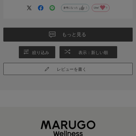
価格もお手頃だと思います！
親指と人差し指が離れてるだけで歩く感覚にここまで違いが出るとは
参考になった
1
Like!
0
思いませんでした！
まだジョグやランニングなどの激しめの運動はしていませんが、どの
ように感じるのか今から楽しみです！
もっと見る
絞り込み
表示：新しい順
レビューを書く