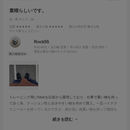
素晴らしいです。
色：黒
サイズ：26
品質
:★★★★★
履き心地
:★★★★★
購入の決め手
:履き心地
サイズ感
:ちょうどいい
Rock55
年代:
40代
足の幅:
普通
甲の高さ:
普通
性別:
男性
普段お履きの靴のサイズ:
26.0cm
トレーニング用にhitoeを以前から愛用しており、仕事で重い物を持っ
て歩く為、クッション性と歩きやすい物を求めて購入。一足ハイテク
スニーカーを持っているのですが、踵が高い為重い物を持って階段を
降りる時に重心が前に行くのが怖かったのですが、こちらを履いたら
続きを読む
親指が独立しているのも相まって、階段も降りやすいし歩きやすい。
次回もリピート決定です。