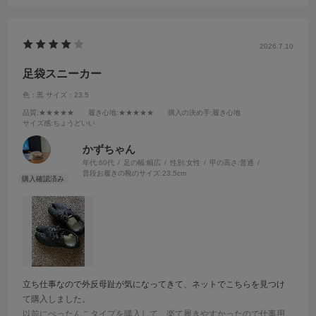
2026.7.10
足袋スニーカー
色：黒
サイズ：23.5
品質
:★★★★★
履き心地
:★★★★★
購入の決め手
:履き心地
サイズ感
:ちょうどいい
かずちゃん
年代:
60代
足の幅:
幅広
性別:
女性
甲の高さ:
普通
普段お履きの靴のサイズ:
23.5cm
立ち仕事なので外反母趾が気になってきて、ネットでこちらを見つけ
て購入しました。
以前にぺったんこタイプを購入して、楽て履きやすかったので仕事用