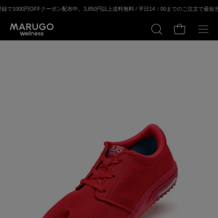
ス
FFクーポン配布中。
3,850円以上送料無料 / 平⽇14：00までのご注⽂で最短当⽇出荷
キ
ッ
カートの中身
検
メ
プ
索
ニ
す
ュ
る
ー
モ
モ
を
ー
ー
開
ダ
ダ
く
ル
ル
ウ
ウ
ィ
ィ
ン
ン
ド
ド
ウ
ウ
を
を
開
開
く
く