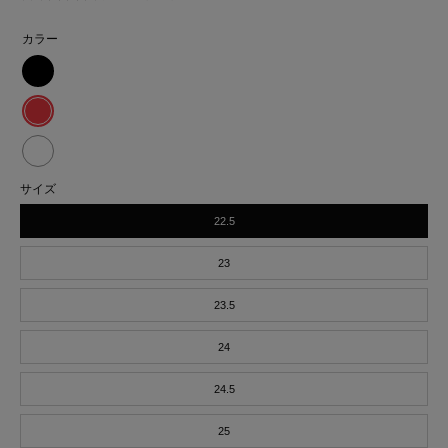
カラー
SPORTS
JOG
SPORTS
AIR
JOG
SPORTS
黒
サイズ
AIR
JOG
22.5
赤
AIR
白
23
23.5
24
24.5
25