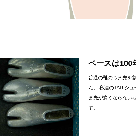
ベースは10
普通の靴のつま先を
ん。 私達のTABI
ま先が痛くならない
す。