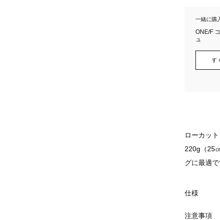
一緒に購
ONE/
ュ
す
ローカット
220g（
グに最適で
仕様
注意事項