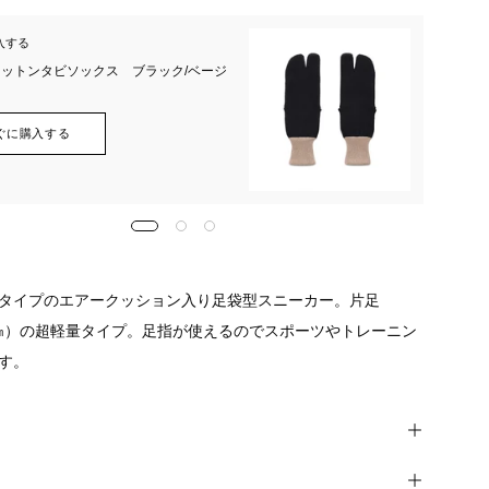
入する
一緒に
F コットンタビソックス ブラック/ベージ
ONE
ぐに購入する
タイプのエアークッション入り足袋型スニーカー。片足
25㎝）の超軽量タイプ。足指が使えるのでスポーツやトレーニン
す。