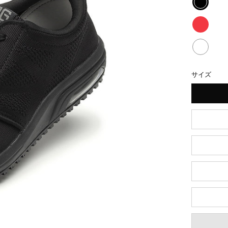
開
SPOR
く
JOG
SPOR
AIR
JOG
SPOR
黒
AIR
JOG
サイズ
赤
AIR
白