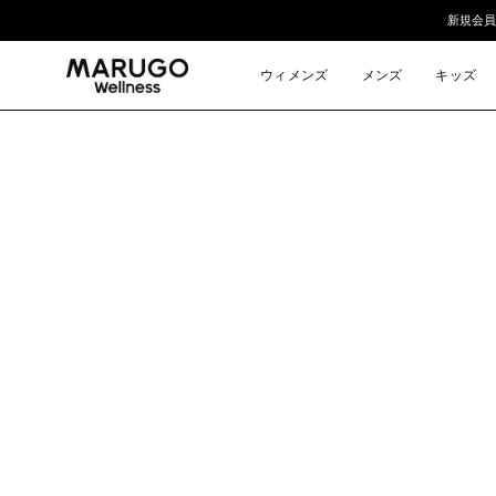
ス
新規会員
キ
ッ
ウィメンズ
メンズ
キッズ
プ
モ
ー
ダ
ル
ウ
ィ
ン
ド
ウ
を