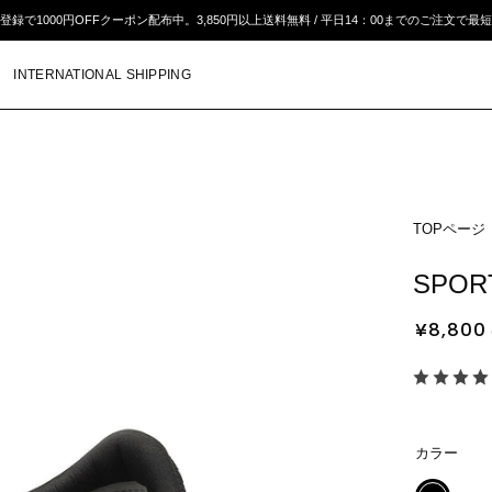
登録で1000円OFFクーポン配布中。
3,850円以上送料無料 / 平⽇14：00までのご注⽂で最
INTERNATIONAL SHIPPING
TOPページ
モ
ー
SPOR
ダ
ル
¥8,800
ウ
ィ
ン
ド
ウ
カラー
を