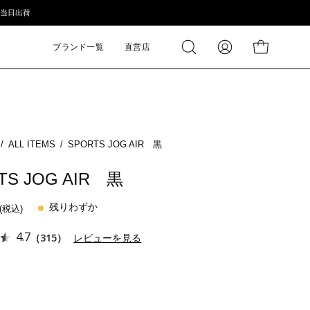
短当⽇出荷
ブランド一覧
直営店
検
MY
カートの中身
索
PAGE
す
る
/
ALL ITEMS
/
SPORTS JOG AIR 黒
TS JOG AIR 黒
残りわずか
4.7
（315）
レビューを見る