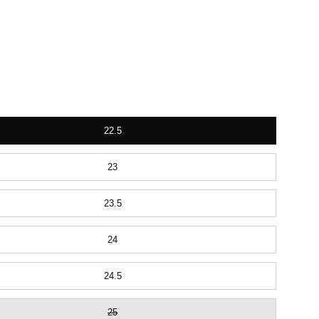
TS
TS
TS
22.5
23
23.5
24
24.5
25