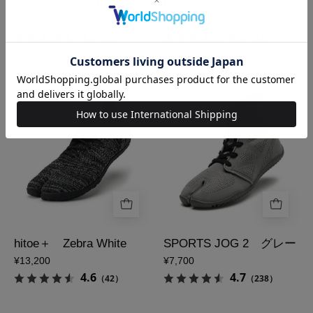
hitoe＋ Zebra Navy
hitoe＋ Zebra Olive
の
の
¥13,200
¥13,200
メ
メ
4.6
4.6
（42）
（42）
イ
イ
ン
ン
足
足
画
画
袋
袋
像
像
シ
ス
ュ
ニ
ー
ー
ズ
カ
hitoe
ー
＋
SPORTS
Zebra
JOG
White
2
hitoe＋ Zebra White
SPORTS JOG 2 グレー
の
グ
¥13,200
¥7,700
メ
レ
4.6
4.7
（42）
（238）
イ
ー
ン
の