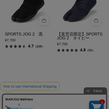
ー
ー
カ
ズ
ー
【直
SPORTS
営
JOG
店
2
限
SPORTS JOG 2 黒
【直営店限定】SPORTS
JOG 2 ネイビー
黒
定】
¥7,700
¥7,700
の
SPORTS
4.7
（238）
4.8
（53）
メ
JOG
イ
2
ン
ネ
画
イ
像
ビ
ー
の
メ
イ
ン