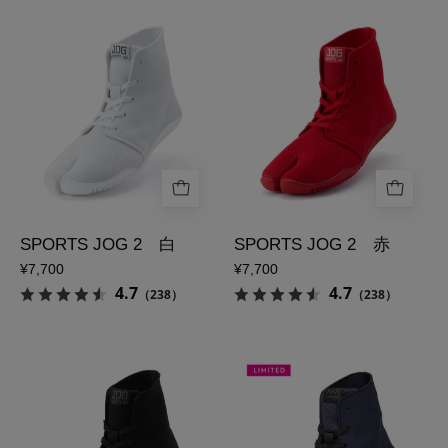
足
足
画
メ
袋
袋
像
イ
ス
ス
ン
ニ
ニ
画
ー
ー
像
カ
カ
ー
ー
SPORTS
SPORTS
JOG
JOG
2
2
SPORTS JOG 2 白
SPORTS JOG 2 赤
白
赤
¥7,700
¥7,700
の
の
4.7
4.7
（238）
（238）
メ
メ
イ
イ
足
足
ン
ン
袋
袋
画
画
ス
シ
像
像
ニ
ュ