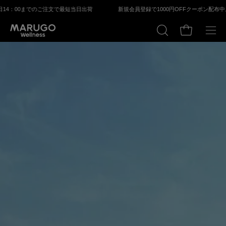
ス
⽇14：00までのご注⽂で最短当⽇出荷
新規会員登録で1000円OFFクーポン配布中。
3
キ
ッ
カートの中身
検
メ
プ
索
ニ
す
ュ
る
ー
を
開
く