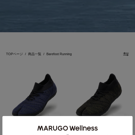
TOPページ
/
商品一覧
/
Barefoot Running
足
足
袋
袋
シ
シ
ュ
ュ
ー
ー
ズ
ズ
hitoe
hitoe
＋
＋
Zebra
Zebra
Navy
Olive