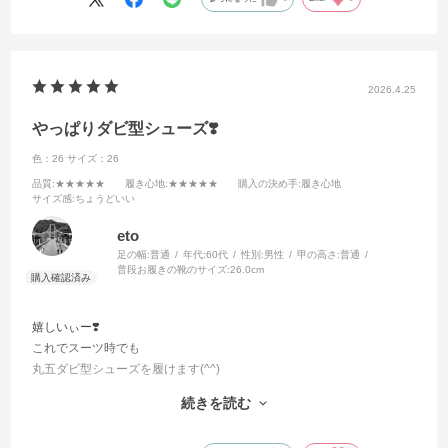
2026.4.25
やっぱりダビ型シューズ❣️
色：26
サイズ：26
品質
:★★★★★
履き心地
:★★★★★
購入の決め手
:履き心地
サイズ感
:ちょうどいい
eto
足の幅:
普通
年代:
60代
性別:
男性
甲の高さ:
普通
普段お履きの靴のサイズ:
26.0cm
嬉しいぃー❣️
これでスーツ時でも
丸五ダビ型シューズを履けます(^^)
もう普通の靴は履きたく無いので…
続きを読む
ぜひ次はレインシューズの発売もお願いいたします🙏