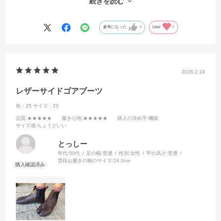
続きを読む
サイズも普段24.5ですが25cmで丁度良かったです。
参考になった
0
Like!
0
2026.2.19
レザーサイドゴアブーツ
色：25
サイズ：25
品質
:★★★★★
履き心地
:★★★★★
購入の決め手
:機能
サイズ感
:ちょうどいい
とっしー
年代:
50代
足の幅:
普通
性別:
女性
甲の高さ:
普通
普段お履きの靴のサイズ:
24.0cm