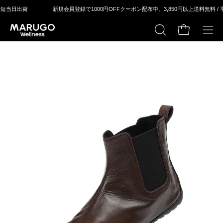
ス
新規会員登録で1000円OFFクーポン配布中。
3,850円以上送料無料 / 平⽇14：00まで
キ
ッ
カートの中身
検
メ
プ
索
ニ
す
ュ
る
ー
モ
モ
を
ー
ー
開
ダ
ダ
く
ル
ル
ウ
ウ
ィ
ィ
ン
ン
ド
ド
ウ
ウ
を
を
開
開
く
く