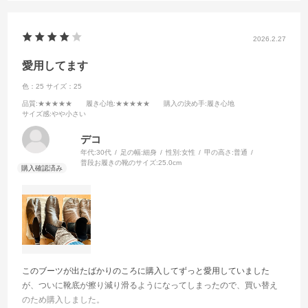
2026.2.27
愛用してます
色：25
サイズ：25
品質
:★★★★★
履き心地
:★★★★★
購入の決め手
:履き心地
サイズ感
:やや小さい
デコ
年代:
30代
足の幅:
細身
性別:
女性
甲の高さ:
普通
普段お履きの靴のサイズ:
25.0cm
このブーツが出たばかりのころに購入してずっと愛用していました
が、ついに靴底が擦り減り滑るようになってしまったので、買い替え
のため購入しました。