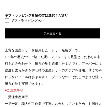
ブ
Gore
ラ
ダ
ギフトラッピング希望の方は選択ください
ッ
ギフトラッピングあり
ー
ク
ク
予約注文する
ブ
ラ
上質な国産レザーを使用した、レザー足袋ブーツ。
ウ
100年の歴史の中で培った足にフィットする足型とこだわりの材
ン
料を組み合わせた、履き心地を追求した１足です。アッパーには
強度と柔らかさを併せ持つ国産レザーのステアを使用。薄くてや
わらかいソールは歩きやすく、ブーツなのにはだしのような軽い
履き心地を実感できます。
■ご注意事項
・受注生産商品
一足一足、職人が手作業で丁寧にお作りしているため、お届けま