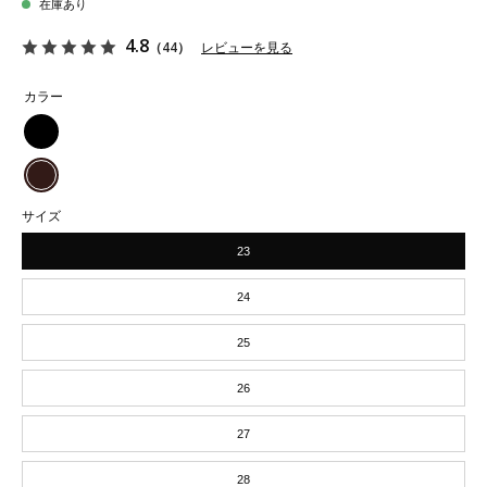
在庫あり
4.8
（44）
レビューを見る
カラー
＜
予
＜
サイズ
約
予
23
商
約
品
商
24
＞
品
25
tabiRela
＞
26
Leather
tabiRela
Side
27
Leather
Gore
Side
28