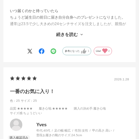
いつ届くのかと待っていたら
ちょうど誕生日の前日に届き自分自身へのプレゼントになりました。
通常は23.5で少し大きめの24センチサイズを注文しましたが、親指が
あたり指が痛くなりました。
続きを読む
皮が柔らかくて履き心地はよいので
皮が馴染み痛みがなくなることを期待します。
参考になった
1
Like!
2
2026.1.28
一番のお気に入り！
色：25
サイズ：25
品質
:★★★★★
履き心地
:★★★★★
購入の決め手
:履き心地
サイズ感
:ちょうどいい
Yves
年代:
40代
足の幅:
幅広
性別:
女性
甲の高さ:
高い
普段お履きの靴のサイズ:
24.5cm