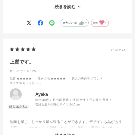
同じサイズを注文しましたが新しいからかゆとりがなくややキツめで
続きを読む
す。
靴底の厚みと弾力が程よく地面を掴む感覚がちゃんとあり、柔らかい
革が足に馴染んでとても歩きやすく、きちんとしたスタイルにもカジ
参考になった
0
Like!
0
ュアルにも合わせやすいのでお気に入りです。
2026.2.24
上質です。
色：25
サイズ：25
品質
:★★★★★
履き心地
:★★★★★
購入の決め手
:ブランド
サイズ感
:ちょうどいい
Ayaka
年代:
30代
足の幅:
普通
性別:
女性
甲の高さ:
普通
普段お履きの靴のサイズ:
24.5cm
地面を感じ、しっかり踏ん張ることができます。デザインも品があり
上質、シンプルながらも個性がある。2ヶ月待った甲斐がありました。
底がすり減っても修理して使いたいです。