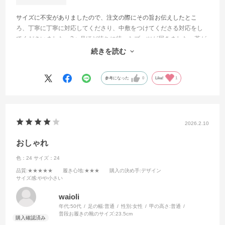
サイズに不安がありましたので、注文の際にその旨お伝えしたとこ
ろ、丁寧に丁寧に対応してくださり、中敷をつけてくださる対応をし
てくださいました。3ヶ月ほど待ちに待ったブーツが届きました。革が
とても柔らかくて足に馴染みます。一つ一つ手作業だと思うと大切に
続きを読む
したいなと思います。
参考になった
0
Like!
1
2026.2.10
おしゃれ
色：24
サイズ：24
品質
:★★★★★
履き心地
:★★★
購入の決め手
:デザイン
サイズ感
:やや小さい
waioli
年代:
50代
足の幅:
普通
性別:
女性
甲の高さ:
普通
普段お履きの靴のサイズ:
23.5cm