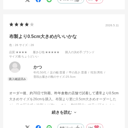
2026.5.11
布製より0.5cm大きめがいいかな
色：26
サイズ：26
品質
:★★★★
履き心地
:★★★★★
購入の決め手
:ブランド
サイズ感
:ちょうどいい
かつ
年代:
50代
足の幅:
普通
甲の高さ:
普通
性別:
男性
普段お履きの靴のサイズ:
25.5cm
オーダー後、約70日で到着。昨年倉敷の店舗で試着して通常より0.5cm
大きめサイズを26cmを購入。布製より更に0.5cm大きめオーダーした
が、足の圧迫感が布製より強い、また、数時間歩いて足が汗をかくと
脱ぎにくい。脱げないことはないがスムーズには脱げない。それを考
続きを読む
慮して通常より〜1.51cm大きめサイズがいいかな？個人的には。
参考になった
0
Like!
0