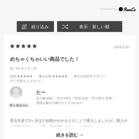
絞り込み
表示：新しい順
2026.5.20
めちゃくちゃいい商品でした！
色：24
サイズ：24
品質
:★★★★★
履き心地
:★★★★★
購入の決め手
:デザイン
サイズ感
:ちょうどいい
たー
足の幅:
細身
年代:
30代
性別:
女性
甲の高さ:
普通
普段お履きの靴のサイズ:
24.0cm
受注生産で3ヶ月ほど納期がかかるとのことで購入しましたが、購入か
ら到着までちょうど3ヶ月で遅れもなかったです！
商品自体も革の良い匂い、軽い、で見た目もすごく良いです！
続きを読む