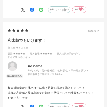
プレゼントで購入しましたが、気に入ってもらえました！
参考になった
0
Like!
0
2026.5.13
和太鼓でもいけます！
色：26
サイズ：26
品質
:★★★★★
履き心地
:★★★★★
購入の決め手
:デザイン
サイズ感
:やや小さい
no name
年代:
30代
足の幅:
幅広
性別:
男性
甲の高さ:
高い
普段お履きの靴のサイズ:
26.0cm
和太鼓演奏時に他とは一味違う足袋を求めて購入しました！
抜群の高級感と履き心地でに加えて足袋としての性能もバッチリ！
お気に入りです！
参考になった
0
Like!
0