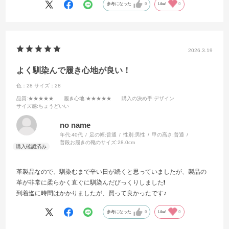
参考になった
0
Like!
0
2026.3.19
よく馴染んで履き心地が良い！
色：28
サイズ：28
品質
:★★★★★
履き心地
:★★★★★
購入の決め手
:デザイン
サイズ感
:ちょうどいい
no name
年代:
40代
足の幅:
普通
性別:
男性
甲の高さ:
普通
普段お履きの靴のサイズ:
28.0cm
革製品なので、馴染むまで辛い日が続くと思っていましたが、製品の
革が非常に柔らかく直ぐに馴染んだびっくりしました❗️
到着迄に時間はかかりましたが、買って良かったです♪
参考になった
0
Like!
0