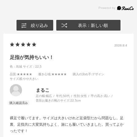
絞り込み
表示：新しい順
2026.8.4
足指が気持ちいい！
色：烏城
サイズ：22.5
品質
:★★★★★
履き心地
:★★★★★
購入の決め手
:デザイン
サイズ感
:やや大きい
まるこ
足の幅:
幅広
年代:
50代
性別:
女性
甲の高さ:
高い
普段お履きの靴のサイズ:
22.5cm
裸足で履いてます。サイズは大きいけれど足袋型だから問題なし。足
裏、足指共に大変気持ちよく、旅にも履いていきました。買ってよか
ったです！