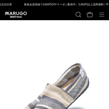
ス
新規会員登録で1000円OFFクーポン配布中。
3,850円以上送料無料 / 平⽇14：00ま
キ
ッ
カートの中身
検
メ
プ
索
ニ
す
ュ
る
ー
モ
モ
を
ー
ー
開
ダ
ダ
く
ル
ル
ウ
ウ
ィ
ィ
ン
ン
ド
ド
ウ
ウ
を
を
開
開
く
く