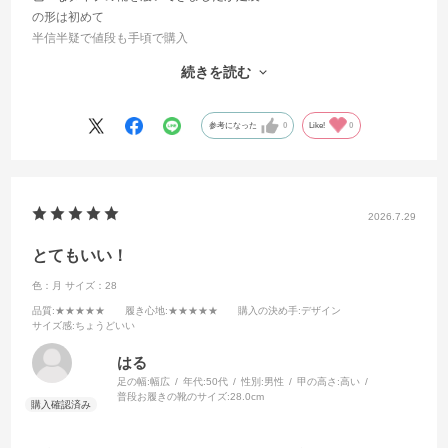
の形は初めて
半信半疑で値段も手頃で購入
軽くて歩きやすい
続きを読む
親指が広がってるので足の指に力が
入りやすい
中敷もあるので疲れない
参考になった
0
Like!
0
気になる方は是非
2026.7.29
とてもいい！
色：月
サイズ：28
品質
:★★★★★
履き心地
:★★★★★
購入の決め手
:デザイン
サイズ感
:ちょうどいい
はる
足の幅:
幅広
年代:
50代
性別:
男性
甲の高さ:
高い
普段お履きの靴のサイズ:
28.0cm