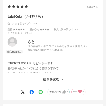
2026.7.14
tabiRela（たびりら）
色：おぼろ雲
サイズ：24.5
品質
:★★★★★
履き心地
:★★★★
購入の決め手
:ブランド
サイズ感
:ちょうどいい
さと
足の幅:
幅広
年代:
50代
甲の高さ:
普通
性別:
女性
普段お履きの靴のサイズ:
24.5cm
‘SPORTS JOG AIR’ リピーターです
夏の薄い色のパンツに合う色味を求めて
‘tabiRela’ を はじめて購入しました
SPORTS JOG AIR より軽やかです
続きを読む
サンダル感覚で使用できるので この季節にとても良いです
参考になった
1
Like!
0