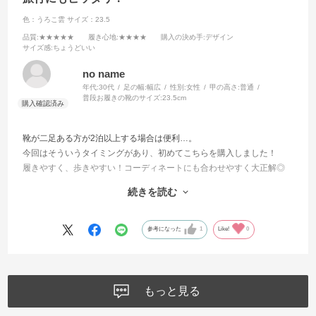
色：うろこ雲
サイズ：23.5
品質
:★★★★★
履き心地
:★★★★
購入の決め手
:デザイン
サイズ感
:ちょうどいい
no name
年代:
30代
足の幅:
幅広
性別:
女性
甲の高さ:
普通
普段お履きの靴のサイズ:
23.5cm
靴が二足ある方が2泊以上する場合は便利…。
今回はそういうタイミングがあり、初めてこちらを購入しました！
履きやすく、歩きやすい！コーディネートにも合わせやすく大正解◎
サイズもいつものサイズでピッタリでした！
続きを読む
長く歩いていると足の裏が疲れてくる感じがありましたが、日頃の足
の使い方の癖や、ついよく歩いたからかもしれません！
参考になった
1
Like!
0
また違うデザインのものも欲しくなっています◎
もっと見る