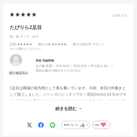
2026.7.21
たびりら2足目
色：海
サイズ：24.5
品質
:★★★★★
履き心地
:★★★★★
購入の決め手
:デザイン
サイズ感
:ちょうどいい
no name
足の幅:
普通
年代:
50代
性別:
女性
甲の高さ:
低い
普段お履きの靴のサイズ:
24.5cm
1足目は職場の室内用として黒を履いています。今回、休日の外履きと
して購入しました。ジーンズにピッタリです！普段24cmか24.5cmです
が、24.5cmを購入しました。少しゆとりはありますがちょうどよいフ
ィット感です。
続きを読む
通勤にはSPORTSJOG3を履いています。
参考になった
0
Like!
1