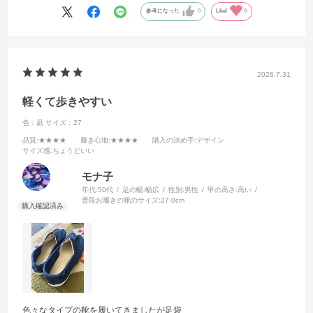
参考になった
0
Like!
0
2026.7.31
軽くて歩きやすい
色：凪
サイズ：27
品質
:★★★★
履き心地
:★★★★
購入の決め手
:デザイン
サイズ感
:ちょうどいい
モナ子
年代:
50代
足の幅:
幅広
性別:
男性
甲の高さ:
高い
普段お履きの靴のサイズ:
27.0cm
色々なタイプの靴を履いてきましたが足袋