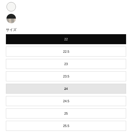
桜
凪
ら）
り
び
tabiRela（た
烏
ら）
り
び
tabiRela（た
城
う
ら）
サイズ
り
び
ろ
お
22
ら）
り
こ
ぼ
白
ら）
22.5
雲
ろ
銀
モ
23
雲
ノ
23.5
ク
24
ロ
ー
24.5
ム
25
25.5