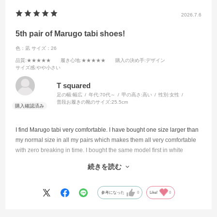
2026.7.6
5th pair of Marugo tabi shoes!
色：凪
サイズ：26
品質
:★★★★★
履き心地
:★★★★★
購入の決め手
:デザイン
サイズ感
:やや小さい
T squared
足の幅:
幅広
年代:
70代～
甲の高さ:
高い
性別:
女性
普段お履きの靴のサイズ:
25.5cm
I find Marugo tabi very comfortable. I have bought one size larger than
my normal size in all my pairs which makes them all very comfortable
with zero breaking in time. I bought the same model first in white
leather which I love, then dark denim, then two pairs of leather ankle
続きを読む
boots in black and brown. This time I bought the fabric model in a
beautiful blue with a white rubber sole which reminds me of
espadrilles. Perfect for summer with a holiday in Provence feel to them.
参考になった
0
Like!
0
They brighten up every outfit. Beyond the expected comfort of Marugo
tabi, the extremely grippy soles make them very safe for me as I