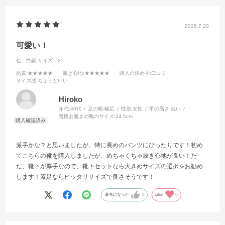
2026.7.20
可愛い！
色：白銀
サイズ：25
品質
:★★★★★
履き心地
:★★★★★
購入の決め手
:口コミ
サイズ感
:ちょうどいい
Hiroko
年代:
40代
足の幅:
幅広
性別:
女性
甲の高さ:
低い
普段お履きの靴のサイズ:
24.5cm
派手かな？と思いましたが、特に長めのパンツにぴったりです！初め
てこちらの靴を購入しましたが、めちゃくちゃ履き心地が良い！た
だ、靴下が厚手なので、靴下セットなら大きめサイズの選択をお勧め
します！素足ならピッタリサイズで良さそうです！
参考になった
0
Like!
0