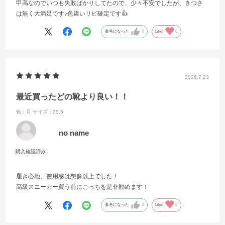
甲高なのでいつも失敗ばかりしてたので、少々不安でしたが、きつさ
は無く大満足です♪色違いリピ確定です👍
参考になった
0
Like!
0
2026.7.23
最近買ったどの靴より良い！！
色：月
サイズ：25.5
no name
履き心地、使用感は想像以上でした！
高級スニーカー買う前にこっちを是非勧めます！
参考になった
0
Like!
0