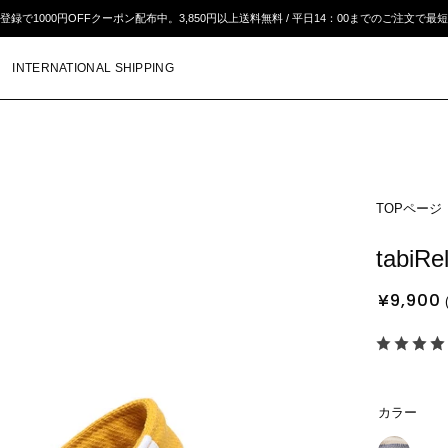
登録で1000円OFFクーポン配布中。
3,850円以上送料無料 / 平⽇14：00までのご注⽂で最
INTERNATIONAL SHIPPING
TOPページ
モ
ー
tabi
ダ
ル
¥9,900
ウ
ィ
ン
ド
ウ
カラー
を