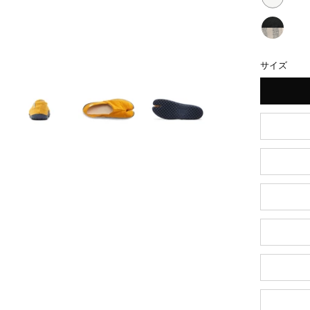
び
烏
tabiR
ら）
り
城
び
う
tabiR
ら）
り
ろ
び
サイズ
お
ら）
こ
り
ぼ
白
雲
ら）
ろ
銀
モ
雲
ノ
ク
ロ
ー
ム