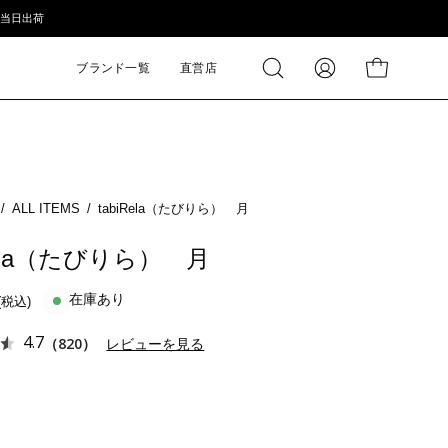
短当⽇出荷
ブランド一覧
直営店
検
MY
カートの中身
索
PAGE
す
る
/
ALL ITEMS
/
tabiRela（たびりら） 月
Rela（たびりら） 月
在庫あり
4.7
（820）
レビューを見る