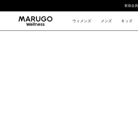
ス
新規会員
キ
ッ
ウィメンズ
メンズ
キッズ
プ
モ
ー
ダ
ル
ウ
ィ
ン
ド
ウ
を