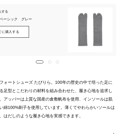
入する
一緒に
BI ベーシック グレー
AMI
ぐに購入する
フォートシューズ たびりら。100年の歴史の中で培った足に
る足型とこだわりの材料を組み合わせた、履き心地を追求し
。アッパーは上質な国産の倉敷帆布を使用、インソールは肌
い綿100%刺子を使用しています。薄くてやわらかいソールは
、はだしのような履き心地を実感できます。