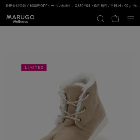
ス
会員登録で1000円OFFクーポン配布中。
3,850円以上送料無料 / 平⽇14：00までのご注
キ
ッ
カートの中身
検
メ
プ
索
ニ
す
ュ
る
ー
モ
モ
を
ー
ー
開
ダ
ダ
く
ル
ル
ウ
ウ
ィ
ィ
ン
ン
ド
ド
ウ
ウ
を
を
開
開
く
く