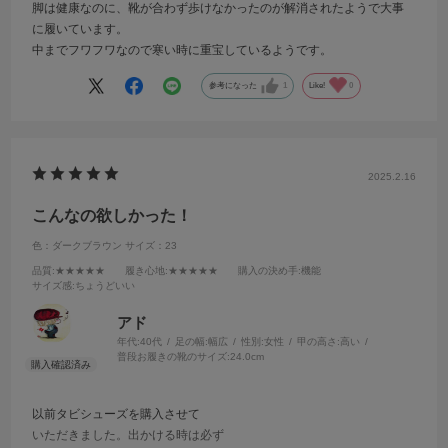
脚は健康なのに、靴が合わず歩けなかったのが解消されたようで大事
に履いています。
中までフワフワなので寒い時に重宝しているようです。
参考になった
1
Like!
0
2025.2.16
こんなの欲しかった！
色：ダークブラウン
サイズ：23
品質
:★★★★★
履き心地
:★★★★★
購入の決め手
:機能
サイズ感
:ちょうどいい
アド
年代:
40代
足の幅:
幅広
性別:
女性
甲の高さ:
高い
普段お履きの靴のサイズ:
24.0cm
以前タビシューズを購入させて
いただきました。出かける時は必ず