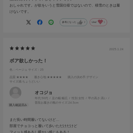
おしゃれです。が欲をいうと雪国仕様ではないので、積雪のときは履
けないです。
参考になった
2
Like!
1
2025.1.24
ボア欲しかった！
色：ベージュ
サイズ：25
品質
:★★★★
履き心地
:★★★★★
購入の決め手
:デザイン
サイズ感
:ちょうどいい
オコジョ
年代:
50代
足の幅:
幅広
性別:
女性
甲の高さ:
高い
普段お履きの靴のサイズ:
24.5cm
まだ長い時間履いてないけど…
部屋でチョコっと履いて歩いただけだけど
フィット感あるし暖かい感じもある！