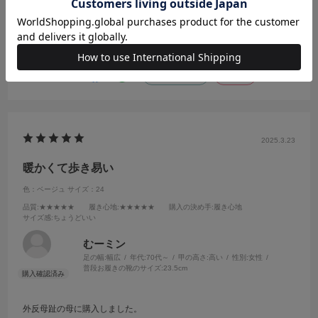
の私にジャスト。
着用が和装時メインなので、靴下も薄手で良いことを加味して選びま
続きを読む
した。
ダークブラウンは紺地の紬に合わせやすくお気に入りになりました。
参考になった
0
Like!
0
2025.3.23
暖かくて歩き易い
色：ベージュ
サイズ：24
品質
:★★★★★
履き心地
:★★★★★
購入の決め手
:履き心地
サイズ感
:ちょうどいい
むーミン
足の幅:
幅広
年代:
70代～
甲の高さ:
高い
性別:
女性
普段お履きの靴のサイズ:
23.5cm
外反母趾の母に購入しました。