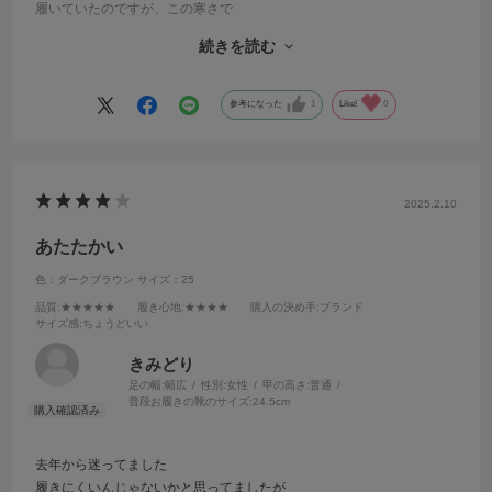
履いていたのですが、この寒さで
あったかいのがないかなぁ
続きを読む
と探していました。
ブーツタイプはとても暖かいです。
私は普段24センチをはいていますが、
参考になった
1
Like!
0
以前店員の方にみてもらった時に
23センチが良いですよ！
と言われたので、
今回も23センチを購入させていただきましたが、
2025.2.10
親指が少しだけキツめでした。
底があるぶん大きめのほうが良かったのかも
あたたかい
しれませんが
色：ダークブラウン
サイズ：25
履いていたら違和感ないです。
ブーツなのでとってもあたたかいのが
品質
:★★★★★
履き心地
:★★★★
購入の決め手
:ブランド
サイズ感
:ちょうどいい
嬉しいです！今の時期に沢山履きたいと
思います。
きみどり
ありがとうございました。
足の幅:
幅広
性別:
女性
甲の高さ:
普通
普段お履きの靴のサイズ:
24.5cm
去年から迷ってました
履きにくいんじゃないかと思ってましたが