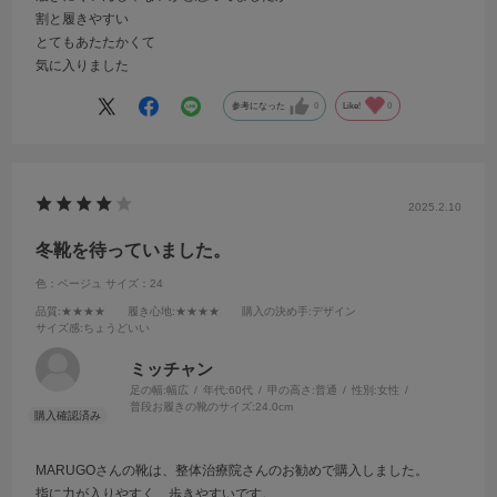
割と履きやすい
とてもあたたかくて
気に入りました
参考になった
0
Like!
0
2025.2.10
冬靴を待っていました。
色：ベージュ
サイズ：24
品質
:★★★★
履き心地
:★★★★
購入の決め手
:デザイン
サイズ感
:ちょうどいい
ミッチャン
足の幅:
幅広
年代:
60代
甲の高さ:
普通
性別:
女性
普段お履きの靴のサイズ:
24.0cm
MARUGOさんの靴は、整体治療院さんのお勧めで購入しました。
指に力が入りやすく、歩きやすいです。