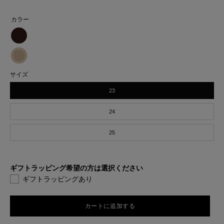
カラー
mocot
ダ
mocot
サイズ
ー
ベ
23
ク
ー
ブ
ジ
24
ラ
ュ
25
ウ
ン
ギフトラッピング希望の方は選択ください
ギフトラッピングあり
カートに追加する