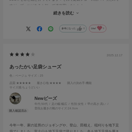
すが、ブーツがあると知って速攻買いました！
形、色、履きごこちはとてもいいのですが、お値段の割に安っぽく見
続きを読む
えます！それだけが残念です。。
参考になった
0
Like!
0
2025.12.17
あったかい足袋シューズ
色：ベージュ
サイズ：25
品質
:★★★★★
履き心地
:★★★★
購入の決め手
:機能
サイズ感
:ちょうどいい
Newビーズ
年代:
50代
足の幅:
幅広
性別:
女性
甲の高さ:
高い
普段お履きの靴のサイズ:
24.0cm
今年一年、家の近所のジョギングや、登山、田植え、稲刈りを地下足
袋でしました。富士山も地下足袋で登りました。冬も地下足袋を履き