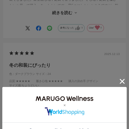
たいと思って購入。あったかいです。星5つにしたいところですが、靴
底？地下足袋底が固めで、重いのと、紐がハコゼよりも面倒くさいの
続きを読む
で星4つにしました。
参考になった
0
Like!
0
2025.12.13
冬の和装にぴったり
色：ダークブラウン
サイズ：24
品質
:★★★★★
履き心地
:★★★★★
購入の決め手
:デザイン
サイズ感
:ちょうどいい
no name
年代:
50代
足の幅:
細身
性別:
女性
甲の高さ:
低い
普段お履きの靴のサイズ:
24.0cm
長い長い冬を乗り切るブーツを探していました。
足袋ブーツにフワモコがついてなんて可愛いこと！サイズは幅狭甲薄