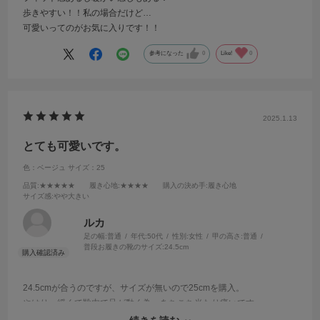
歩きやすい！！私の場合だけど…
可愛いってのがお気に入りです！！
参考になった
0
Like!
0
2025.1.13
とても可愛いです。
色：ベージュ
サイズ：25
品質
:★★★★★
履き心地
:★★★★
購入の決め手
:履き心地
サイズ感
:やや大きい
ルカ
足の幅:
普通
年代:
50代
性別:
女性
甲の高さ:
普通
普段お履きの靴のサイズ:
24.5cm
24.5cmが合うのですが、サイズが無いので25cmを購入。
やはり、緩くて靴内で足が動く為、あちこち当たり痛いです。
中敷きを購入してサイズ調整したら、足が動かなくなりました。