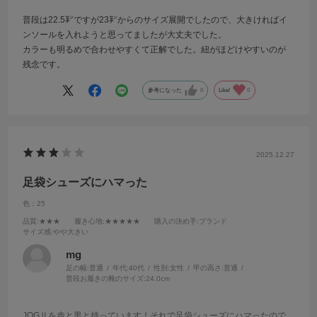
普段は22.5㌢ですが23㌢からのサイズ展開でしたので、大きければイ
ンソールを入れようと思ってましたが大丈夫でした。
カラーも明るめで合わせやすくて正解でした。紐がほどけやすいのが
残念です。
参考になった
0
Like!
0
2025.12.27
足袋シューズにハマった
色：25
品質
:★★★
履き心地
:★★★★★
購入の決め手
:ブランド
サイズ感
:やや大きい
mg
足の幅:
普通
年代:
40代
性別:
女性
甲の高さ:
普通
普段お履きの靴のサイズ:
24.0cm
JOGⅡを赤と黒と持っています！それで足袋シューズにハマったので