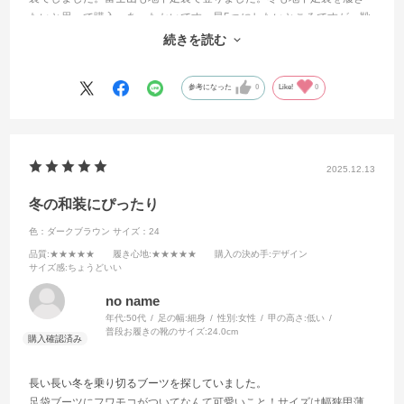
たいと思って購入。あったかいです。星5つにしたいところですが、靴
底？地下足袋底が固めで、重いのと、紐がハコゼよりも面倒くさいの
続きを読む
で星4つにしました。
参考になった
0
Like!
0
2025.12.13
冬の和装にぴったり
色：ダークブラウン
サイズ：24
品質
:★★★★★
履き心地
:★★★★★
購入の決め手
:デザイン
サイズ感
:ちょうどいい
no name
年代:
50代
足の幅:
細身
性別:
女性
甲の高さ:
低い
普段お履きの靴のサイズ:
24.0cm
長い長い冬を乗り切るブーツを探していました。
足袋ブーツにフワモコがついてなんて可愛いこと！サイズは幅狭甲薄