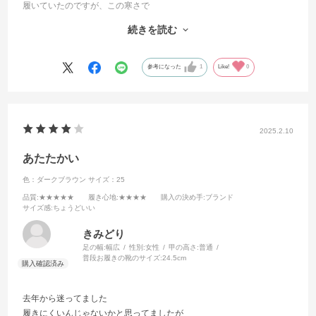
履いていたのですが、この寒さで
あったかいのがないかなぁ
続きを読む
と探していました。
ブーツタイプはとても暖かいです。
私は普段24センチをはいていますが、
参考になった
1
Like!
0
以前店員の方にみてもらった時に
23センチが良いですよ！
と言われたので、
今回も23センチを購入させていただきましたが、
2025.2.10
親指が少しだけキツめでした。
底があるぶん大きめのほうが良かったのかも
あたたかい
しれませんが
色：ダークブラウン
サイズ：25
履いていたら違和感ないです。
ブーツなのでとってもあたたかいのが
品質
:★★★★★
履き心地
:★★★★
購入の決め手
:ブランド
サイズ感
:ちょうどいい
嬉しいです！今の時期に沢山履きたいと
思います。
きみどり
ありがとうございました。
足の幅:
幅広
性別:
女性
甲の高さ:
普通
普段お履きの靴のサイズ:
24.5cm
去年から迷ってました
履きにくいんじゃないかと思ってましたが