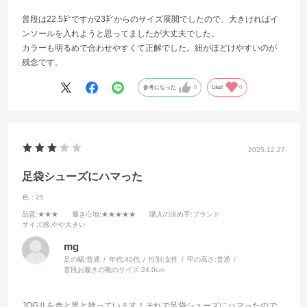
普段は22.5㌢ですが23㌢からのサイズ展開でしたので、大きければイ
ンソールを入れようと思ってましたが大丈夫でした。
カラーも明るめで合わせやすくて正解でした。紐がほどけやすいのが
残念です。
参考になった
0
Like!
0
2025.12.27
足袋シューズにハマった
色：25
品質
:★★★
履き心地
:★★★★★
購入の決め手
:ブランド
サイズ感
:やや大きい
mg
足の幅:
普通
年代:
40代
性別:
女性
甲の高さ:
普通
普段お履きの靴のサイズ:
24.0cm
JOGⅡを赤と黒と持っています！それで足袋シューズにハマったので