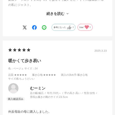
の私にジャスト。
着用が和装時メインなので、靴下も薄手で良いことを加味して選びま
続きを読む
した。
ダークブラウンは紺地の紬に合わせやすくお気に入りになりました。
参考になった
0
Like!
0
2025.3.23
暖かくて歩き易い
色：ベージュ
サイズ：24
品質
:★★★★★
履き心地
:★★★★★
購入の決め手
:履き心地
サイズ感
:ちょうどいい
むーミン
足の幅:
幅広
年代:
70代～
甲の高さ:
高い
性別:
女性
普段お履きの靴のサイズ:
23.5cm
外反母趾の母に購入しました。