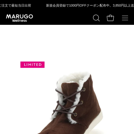
ス
⽂で最短当⽇出荷
新規会員登録で1000円OFFクーポン配布中。
3,850円以上送料無料
キ
ッ
カートの中身
検
メ
プ
索
ニ
す
ュ
る
ー
モ
モ
を
ー
ー
開
ダ
ダ
く
ル
ル
ウ
ウ
ィ
ィ
ン
ン
ド
ド
ウ
ウ
を
を
開
開
く
く