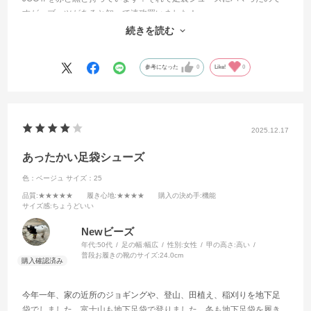
すが、ブーツがあると知って速攻買いました！
形、色、履きごこちはとてもいいのですが、お値段の割に安っぽく見
続きを読む
えます！それだけが残念です。。
参考になった
0
Like!
0
2025.12.17
あったかい足袋シューズ
色：ベージュ
サイズ：25
品質
:★★★★★
履き心地
:★★★★
購入の決め手
:機能
サイズ感
:ちょうどいい
Newビーズ
年代:
50代
足の幅:
幅広
性別:
女性
甲の高さ:
高い
普段お履きの靴のサイズ:
24.0cm
今年一年、家の近所のジョギングや、登山、田植え、稲刈りを地下足
袋でしました。富士山も地下足袋で登りました。冬も地下足袋を履き