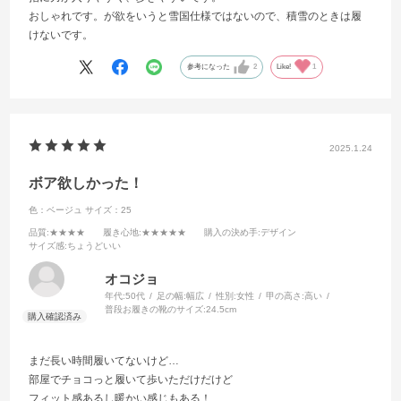
おしゃれです。が欲をいうと雪国仕様ではないので、積雪のときは履
けないです。
参考になった
2
Like!
1
2025.1.24
ボア欲しかった！
色：ベージュ
サイズ：25
品質
:★★★★
履き心地
:★★★★★
購入の決め手
:デザイン
サイズ感
:ちょうどいい
オコジョ
年代:
50代
足の幅:
幅広
性別:
女性
甲の高さ:
高い
普段お履きの靴のサイズ:
24.5cm
まだ長い時間履いてないけど…
部屋でチョコっと履いて歩いただけだけど
フィット感あるし暖かい感じもある！