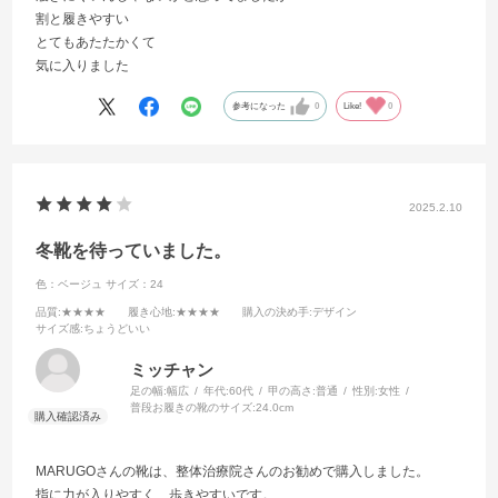
割と履きやすい
とてもあたたかくて
気に入りました
参考になった
0
Like!
0
2025.2.10
冬靴を待っていました。
色：ベージュ
サイズ：24
品質
:★★★★
履き心地
:★★★★
購入の決め手
:デザイン
サイズ感
:ちょうどいい
ミッチャン
足の幅:
幅広
年代:
60代
甲の高さ:
普通
性別:
女性
普段お履きの靴のサイズ:
24.0cm
MARUGOさんの靴は、整体治療院さんのお勧めで購入しました。
指に力が入りやすく、歩きやすいです。