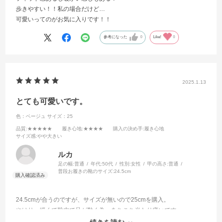
歩きやすい！！私の場合だけど…
可愛いってのがお気に入りです！！
参考になった
0
Like!
0
2025.1.13
とても可愛いです。
色：ベージュ
サイズ：25
品質
:★★★★★
履き心地
:★★★★
購入の決め手
:履き心地
サイズ感
:やや大きい
ルカ
足の幅:
普通
年代:
50代
性別:
女性
甲の高さ:
普通
普段お履きの靴のサイズ:
24.5cm
24.5cmが合うのですが、サイズが無いので25cmを購入。
やはり、緩くて靴内で足が動く為、あちこち当たり痛いです。
中敷きを購入してサイズ調整したら、足が動かなくなりました。