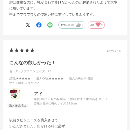
脚は健康なのに、靴が合わず歩けなかったのが解消されたようで大事
に履いています。
中までフワフワなので寒い時に重宝しているようです。
参考になった
1
Like!
0
2025.2.16
こんなの欲しかった！
色：ダークブラウン
サイズ：23
品質
:★★★★★
履き心地
:★★★★★
購入の決め手
:機能
サイズ感
:ちょうどいい
アド
年代:
40代
足の幅:
幅広
性別:
女性
甲の高さ:
高い
普段お履きの靴のサイズ:
24.0cm
以前タビシューズを購入させて
いただきました。出かける時は必ず