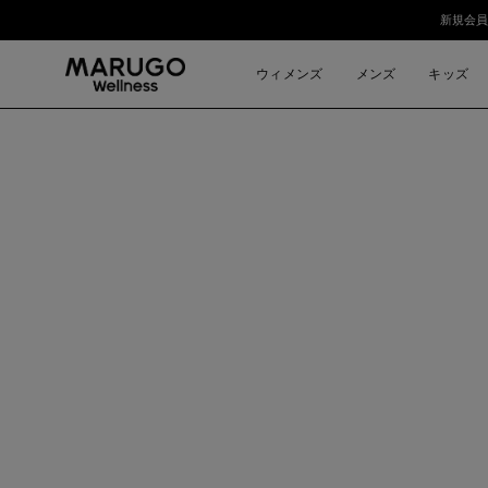
ス
新規会員
キ
ッ
ウィメンズ
メンズ
キッズ
プ
モ
ー
ダ
ル
ウ
ィ
ン
ド
ウ
を