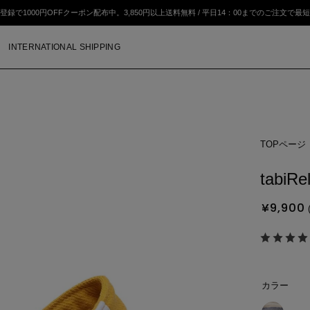
登録で1000円OFFクーポン配布中。
3,850円以上送料無料 / 平⽇14：00までのご注⽂で最
INTERNATIONAL SHIPPING
TOPページ
モ
ー
tabi
ダ
ル
¥9,900
ウ
ィ
ン
ド
ウ
カラー
を