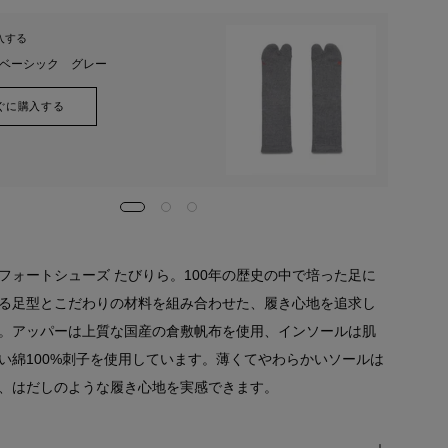
入する
一緒に
BI ベーシック グレー
AMI
ぐに購入する
フォートシューズ たびりら。100年の歴史の中で培った足に
る足型とこだわりの材料を組み合わせた、履き心地を追求し
。アッパーは上質な国産の倉敷帆布を使用、インソールは肌
い綿100%刺子を使用しています。薄くてやわらかいソールは
、はだしのような履き心地を実感できます。