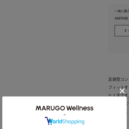
一緒に購
AMITA
す
足袋型コン
フィットす
た１足です
あたりのよ
歩きやすく