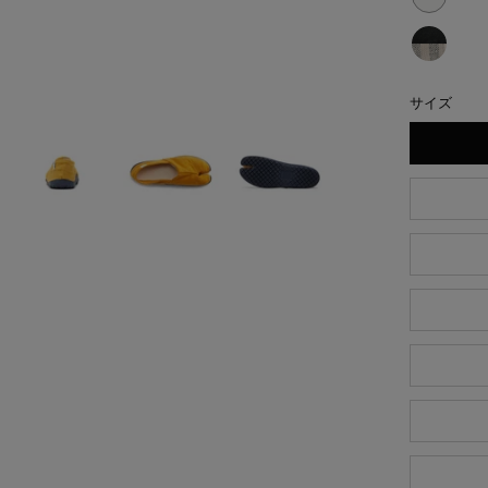
び
烏
tabiR
ら）
り
城
び
う
tabiR
ら）
り
ろ
び
サイズ
お
ら）
こ
り
ぼ
白
雲
ら）
ろ
銀
モ
雲
ノ
ク
ロ
ー
ム