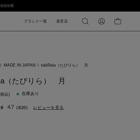
短当⽇出荷
ブランド一覧
直営店
検
MY
カートの中身
索
PAGE
す
る
/
MADE IN JAPAN
/
tabiRela（たびりら） 月
Rela（たびりら） 月
在庫あり
4.7
（820）
レビューを見る