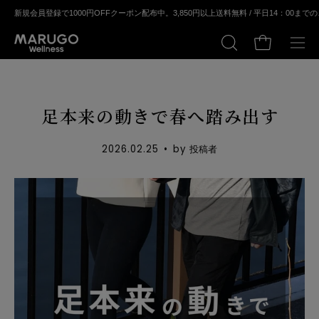
ス
会員登録で1000円OFFクーポン配布中。
3,850円以上送料無料 / 平⽇14：00までのご注⽂
キ
ッ
カートの中身
検
メ
プ
索
ニ
す
ュ
る
ー
足本来の動きで春へ踏み出す
を
開
2026.02.25
by
投稿者
く