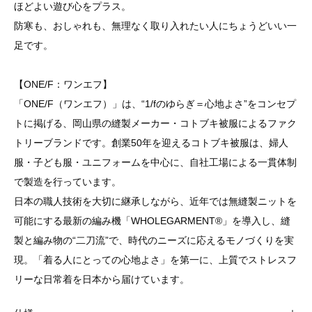
ほどよい遊び心をプラス。
防寒も、おしゃれも、無理なく取り入れたい人にちょうどいい一
足です。
【ONE/F：ワンエフ】
「
ONE/F
（ワンエフ）」は、“1/fのゆらぎ＝心地よさ”をコンセプ
トに掲げる、岡山県の縫製メーカー・コトブキ被服によるファク
トリーブランドです。創業50年を迎えるコトブキ被服は、婦人
服・子ども服・ユニフォームを中心に、自社工場による一貫体制
で製造を行っています。
日本の職人技術を大切に継承しながら、近年では無縫製ニットを
可能にする最新の編み機「WHOLEGARMENT®」を導入し、縫
製と編み物の“二刀流”で、時代のニーズに応えるモノづくりを実
現。「着る人にとっての心地よさ」を第一に、上質でストレスフ
リーな日常着を日本から届けています。