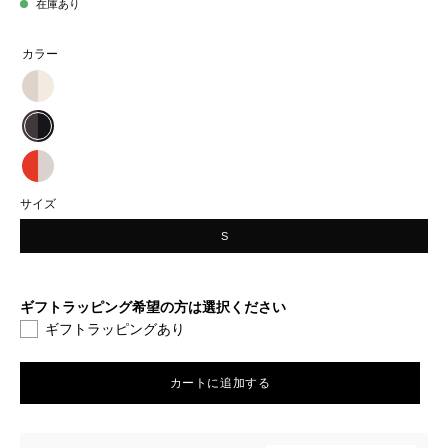
在庫あり
カラー
ONE/F
フ
ONE/F
ワ
フ
ONE/F
モ
サイズ
ワ
フ
コ
S
モ
ワ
タ
コ
モ
ビ
ギフトラッピング希望の方は選択ください
タ
コ
ギフトラッピングあり
ソ
ビ
タ
ッ
ソ
ビ
カートに追加する
ク
ッ
ソ
ス
ク
ッ