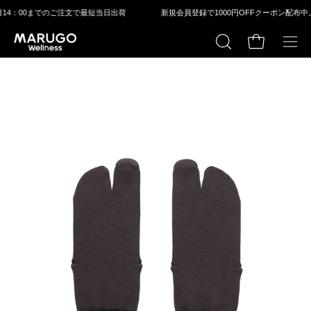
ス
⽇14：00までのご注⽂で最短当⽇出荷
新規会員登録で1000円OFFクーポン配布中。
3
キ
ッ
カートの中身
検
メ
プ
索
ニ
す
ュ
る
ー
モ
モ
を
ー
ー
開
ダ
ダ
く
ル
ル
ウ
ウ
ィ
ィ
ン
ン
ド
ド
ウ
ウ
を
を
開
開
く
く