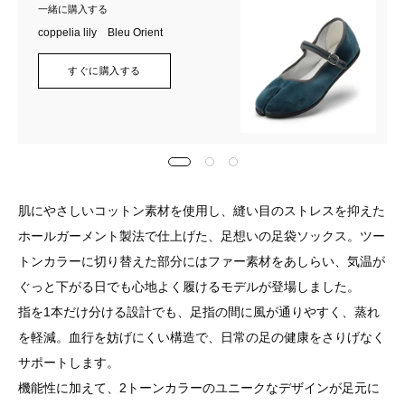
一緒に購入する
シ
ス
ク
coppelia lily Bleu Orient
ル
チ
ス
すぐに購入する
バ
ャ
オ
ー/
コ
レ
グ
ー
ン
レ
ル/
ジ/
ー
ブ
ラ
肌にやさしいコットン素材を使用し、縫い目のストレスを抑えた
ラ
イ
ホールガーメント製法で仕上げた、足想いの足袋ソックス。ツー
ッ
トンカラーに切り替えた部分にはファー素材をあしらい、気温が
ト
ぐっと下がる日でも心地よく履けるモデルが登場しました。
ク
グ
指を1本だけ分ける設計でも、足指の間に風が通りやすく、蒸れ
レ
を軽減。血行を妨げにくい構造で、日常の足の健康をさりげなく
ー
サポートします。
機能性に加えて、2トーンカラーのユニークなデザインが足元に