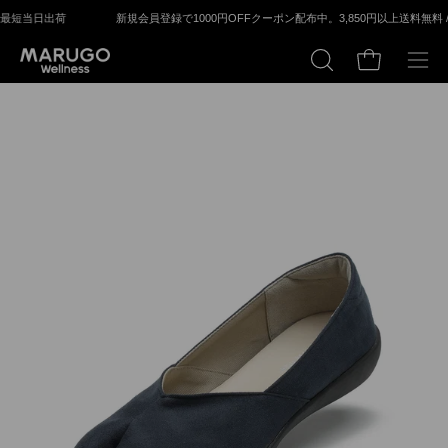
ス
新規会員登録で1000円OFFクーポン配布中。
3,850円以上送料無料 / 平⽇14：00
キ
ッ
カートの中身
検
メ
プ
索
ニ
す
ュ
る
ー
モ
モ
を
ー
ー
開
ダ
ダ
く
ル
ル
ウ
ウ
ィ
ィ
ン
ン
ド
ド
ウ
ウ
を
を
開
開
く
く