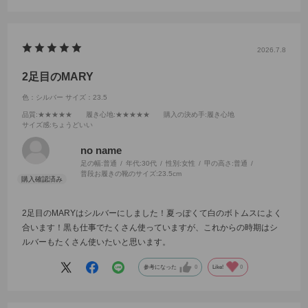
2026.7.8
2足目のMARY
色：シルバー
サイズ：23.5
品質
:★★★★★
履き心地
:★★★★★
購入の決め手
:履き心地
サイズ感
:ちょうどいい
no name
足の幅:
普通
年代:
30代
性別:
女性
甲の高さ:
普通
普段お履きの靴のサイズ:
23.5cm
2足目のMARYはシルバーにしました！夏っぽくて白のボトムスによく
合います！黒も仕事でたくさん使っていますが、これからの時期はシ
ルバーもたくさん使いたいと思います。
参考になった
0
Like!
0