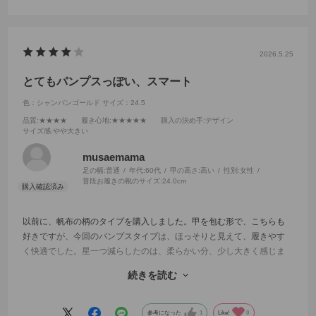
2026.5.25
とてもパンプスっぽい、スマート
色：シャンパンゴールド
サイズ：24.5
品質
:★★★★
履き心地
:★★★★★
購入の決め手
:デザイン
サイズ感
:やや大きい
musaemama
足の幅:
普通
年代:
60代
甲の高さ:
高い
性別:
女性
普段お履きの靴のサイズ:
24.0cm
以前に、帆布の柄のタイプを購入しました。甲を包む形で、こちらも
好きですが、今回のパンプスタイプは、ほっそりと見えて、履きやす
く快適でした。星一つ減らしたのは、柔らかい分、少し大きく感じま
した。だからと言って5ミリ小さくしたらどうなんだろう。24センチが
続きを読む
欠品だったので。
実際に試着のできる実店舗が近くにあれば、と思います。
参考になった
1
Like!
0