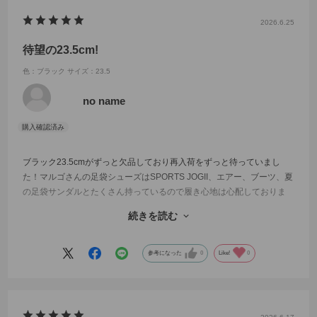
2026.6.25
待望の23.5cm!
色：ブラック
サイズ：23.5
no name
ブラック23.5cmがずっと欠品しており再入荷をずっと待っていまし
た！マルゴさんの足袋シューズはSPORTS JOGII、エアー、ブーツ、夏
の足袋サンダルとたくさん持っているので履き心地は心配しておりま
せんでした♪期待通りの足袋パンプスで、早速仕事に重宝しています！
続きを読む
色違いのシルバーも購入させていただき、服の色に合わせて使い分け
ています！
参考になった
0
Like!
0