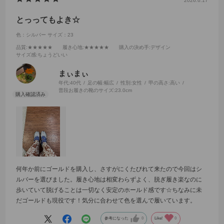
2026.6.17
とっってもよき☆
色：シルバー
サイズ：23
品質
:★★★★★
履き心地
:★★★★★
購入の決め手
:デザイン
サイズ感
:ちょうどいい
まぃまぃ
年代:
40代
足の幅:
幅広
性別:
女性
甲の高さ:
高い
普段お履きの靴のサイズ:
23.0cm
何年か前にゴールドを購入し、さすがにくたびれて来たので今回はシ
ルバーを選びました。履き心地は相変わらずよく、脱ぎ履き楽なのに
歩いていて脱げることは一切なく安定のホールド感です☆ちなみに未
だゴールドも現役です！気分に合わせて色を選んで履いています。
参考になった
0
Like!
0