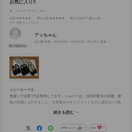
お気に入り‼️
色：シルバー
サイズ：24.5
品質
:★★★★★
履き心地
:★★★★★
購入の決め手
:履き心地
サイズ感
:ちょうどいい
アッちゃん
足の幅:
普通
年代:
60代
性別:
女性
甲の高さ:
普通
リピーターです。
色違いで全部で5足所持してます。シルバーは、2回目‼️東京の店舗・倉
敷の店舗にも行きました。大変履きやすくフラットなのに疲れない‼️旅
行の時などは、持参します。
続きを読む
お友達もオシャレと珍しがり早速購入したそうです。
主人も足袋スニーカーを愛用しており、アウトソールが薄い割に歩き
やすいし疲れないと言っております。
参考になった
0
Like!
0