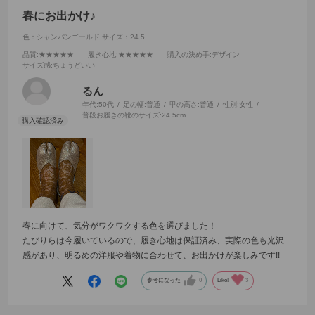
春にお出かけ♪
色：シャンパンゴールド
サイズ：24.5
品質
:★★★★★
履き心地
:★★★★★
購入の決め手
:デザイン
サイズ感
:ちょうどいい
るん
年代:
50代
足の幅:
普通
甲の高さ:
普通
性別:
女性
普段お履きの靴のサイズ:
24.5cm
春に向けて、気分がワクワクする色を選びました！
たびりらは今履いているので、履き心地は保証済み、実際の色も光沢
感があり、明るめの洋服や着物に合わせて、お出かけが楽しみです!!
参考になった
0
Like!
3