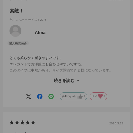
素敵！
色：シルバー
サイズ：22.5
Alma
とても柔らかく履きやすいです。
エレガントでお洋服にも合わせやすいですね。
このタイプは中敷があり、サイズ調節できる様になっています。
外せばピッタリ。
続きを読む
でも中敷を使った方が良いのかわからず、お電話して尋ねてみまし
た。
とても丁寧お答え頂き、このまま中敷外した状態で履くことにしまし
参考になった
2
Like!
0
た。
靴が伸びてくれば中敷引いてみて下さいとの事。
ご参考になればと思い投稿しましたー♪
2026.5.28