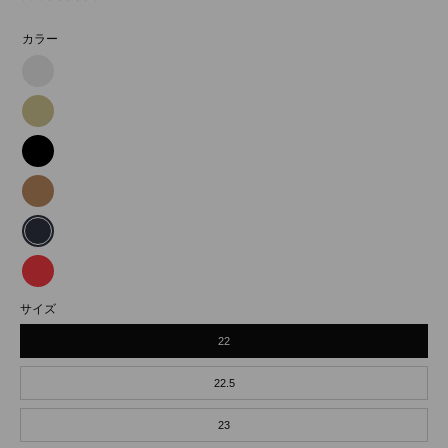
カラー
MARY
シ
MARY
ル
シ
MARY
バ
ャ
ブ
MARY
ー
ン
ラ
ブ
MARY
パ
ッ
ラ
ネ
MARY
ン
ク
ウ
サイズ
イ
レ
ゴ
ン
22
ビ
ッ
ー
ー
ド
22.5
ル
ド
23