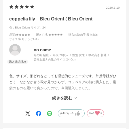
2026.6.10
coppelia lily Bleu Orient ( Bleu Orient
色：Bleu Orient
サイズ：24
品質
:★★★★★
履き心地
:★★★★★
購入の決め手
:履き心地
サイズ感
:ちょうどいい
no name
足の幅:
幅広
年代:
70代～
性別:
女性
甲の高さ:
普通
普段お履きの靴のサイズ:
24.0cm
色、サイズ、形どれをとっても理想的なシューズです。外反母趾がひ
どく、なかなか合う靴が見つからず、コッペリアの前に購入した、足
袋のものを履いて良かったので、今回購入しました。
大満足です。
続きを読む
耐久がわかりませんが、履き馴染むのが楽しみです。
ありがとうございました。
参考になった
1
Like!
0