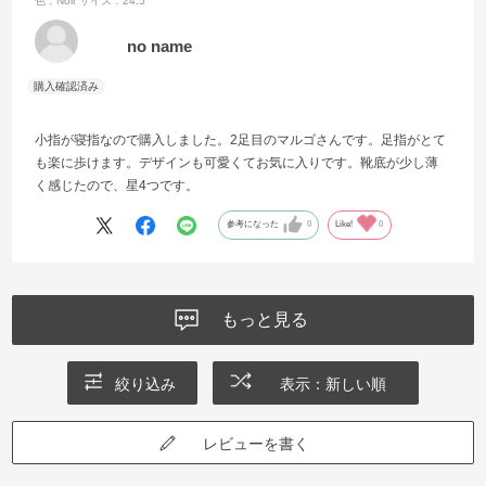
色：Noir
サイズ：24.5
す。
no name
小指が寝指なので購入しました。2足目のマルゴさんです。足指がとて
も楽に歩けます。デザインも可愛くてお気に入りです。靴底が少し薄
く感じたので、星4つです。
参考になった
0
Like!
0
もっと見る
絞り込み
表示：新しい順
レビューを書く