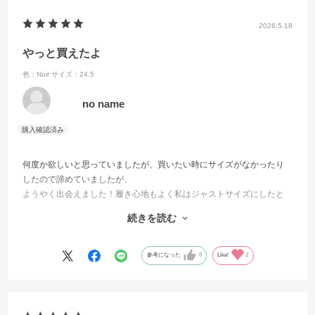
2026.5.18
やっと買えたよ
色：Noir
サイズ：24.5
no name
何度か欲しいと思っていましたが、買いたい時にサイズがなかったり
したので諦めていましたが、
ようやく出会えました！履き心地もよく私はジャストサイズにしたと
ころ、靴下を履いてもちょうど良さそうでした。
続きを読む
スニーカータイプも気になってるので、色んな靴を買ってみたいで
す！
参考になった
0
Like!
2