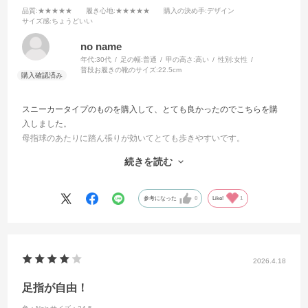
品質
:★★★★★
履き心地
:★★★★★
購入の決め手
:デザイン
サイズ感
:ちょうどいい
no name
年代:
30代
足の幅:
普通
甲の高さ:
高い
性別:
女性
普段お履きの靴のサイズ:
22.5cm
スニーカータイプのものを購入して、とても良かったのでこちらを購
入しました。
母指球のあたりに踏ん張りが効いてとても歩きやすいです。
長時間歩いても靴の中で足がずれることがないので、疲れにくいで
続きを読む
す。
指の間が開いてきて、本来あるべき足の形になってきたように思いま
す。
参考になった
0
Like!
1
足のサイズが小さく（21.5〜22センチ）、この手のものは大体踵に隙
間ができてパカパカしてしまうのでサイズ選択を迷いましたが、少し
大きめを推奨されているのを拝見して22.５センチにしました。
ストラップが付いているのありますが、大きすぎずカパカパしないの
2026.4.18
で歩きやすいし脱ぎ履きもしやすいです。
「おしゃれな靴ですね」と褒めていただくことが多く、普段の服のコ
足指が自由！
ーディネートにワンポイント足すことができてとても満足していま