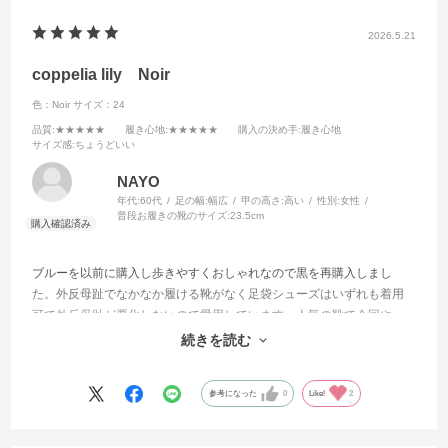
2026.5.21
coppelia lily Noir
色：Noir
サイズ：24
品質
:★★★★★
履き心地
:★★★★★
購入の決め手
:履き心地
サイズ感
:ちょうどいい
NAYO
年代:
60代
足の幅:
幅広
甲の高さ:
高い
性別:
女性
普段お履きの靴のサイズ:
23.5cm
ブルーを以前に購入し歩きやすくおしゃれなので黒を再購入しまし
た。外反母趾でなかなか履ける靴がなく足袋シューズはいずれも着用
可で外反母趾が悪化しないので愛用しています。人気の靴で今回やっ
と買えてありがたいです。
続きを読む
素敵で足袋シューズ珍しく皆さんに褒められています。
参考になった
0
Like!
2