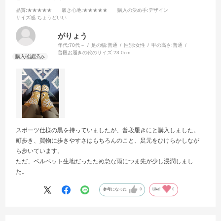
品質
:★★★★★
履き心地
:★★★★★
購入の決め手
:デザイン
サイズ感
:ちょうどいい
がりょう
年代:
70代～
足の幅:
普通
性別:
女性
甲の高さ:
普通
普段お履きの靴のサイズ:
23.0cm
スポーツ仕様の黒を持っていましたが、普段履きにと購入しました。
町歩き、買物に歩きやすさはもちろんのこと、足元をひけらかしなが
ら歩いています。
ただ、ベルベット生地だったため急な雨につま先が少し浸潤しまし
た。
参考になった
0
Like!
0