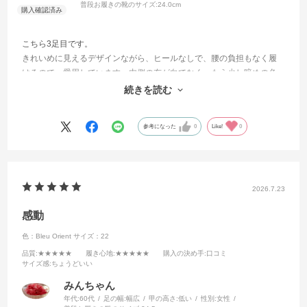
普段お履きの靴のサイズ:
24.0cm
こちら3足目です。
きれいめに見えるデザインながら、ヒールなしで、腰の負担もなく履
けるので、愛用しています。内側の布が白でなく、もう少し暗めの色
だとありがたいなとは思います。履き心地は文句なし。ストラップも
続きを読む
あるので脱ぎにくく、助かりました。
参考になった
0
Like!
0
2026.7.23
感動
色：Bleu Orient
サイズ：22
品質
:★★★★★
履き心地
:★★★★★
購入の決め手
:口コミ
サイズ感
:ちょうどいい
みんちゃん
年代:
60代
足の幅:
幅広
甲の高さ:
低い
性別:
女性