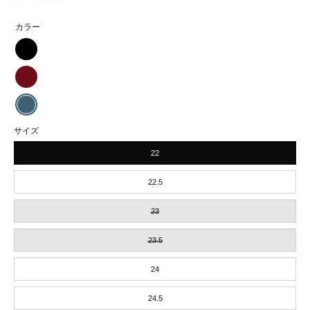
カラー
coppelia
lily
coppelia
Noir
lily
coppelia
サイズ
Bordeaux
lily
22
Bleu
Orient
22.5
23
23.5
24
24.5