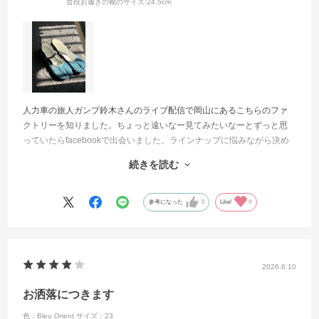
普段お履きの靴のサイズ:
24.5cm
人力車の旅人ガンプ鈴木さんのライブ配信で岡山にあるこちらのファ
クトリーを知りました。ちょっと遠いなー見てみたいなーとずっと思
っていたらfacebookで出会いました。ラインナップに悩みながら決め
ましたが届いて箱を開けてカワイイ！出して触ってカルイ！色も形も
続きを読む
可愛い
履いたらなんと！ぜひこの感動を味わって欲しいです。
参考になった
0
Like!
0
2026.6.10
お洒落につきます
色：Bleu Orient
サイズ：23