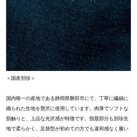
＜国産別珍＞
国内唯一の産地である静岡県磐田市にて、丁寧に繊細に
織られた生地を贅沢に使用しています。肉厚でソフトな
肌触りと、上品な光沢感が特徴です。指股部分も別珍生
地で柔らかく、足袋型が初めての方でも違和感なく履い