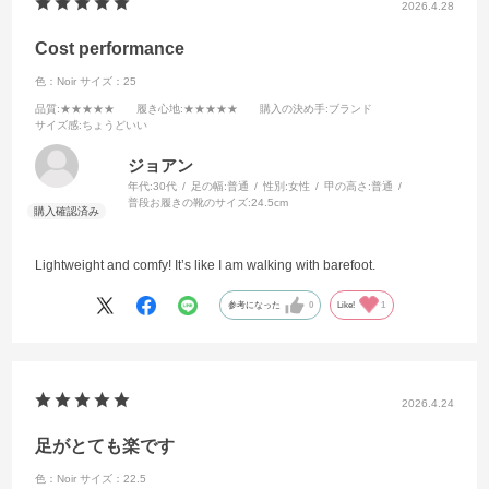
2026.4.28
Cost performance
色：Noir
サイズ：25
品質
:★★★★★
履き心地
:★★★★★
購入の決め手
:ブランド
サイズ感
:ちょうどいい
ジョアン
年代:
30代
足の幅:
普通
性別:
女性
甲の高さ:
普通
普段お履きの靴のサイズ:
24.5cm
Lightweight and comfy! It’s like I am walking with barefoot.
参考になった
0
Like!
1
2026.4.24
足がとても楽です
色：Noir
サイズ：22.5