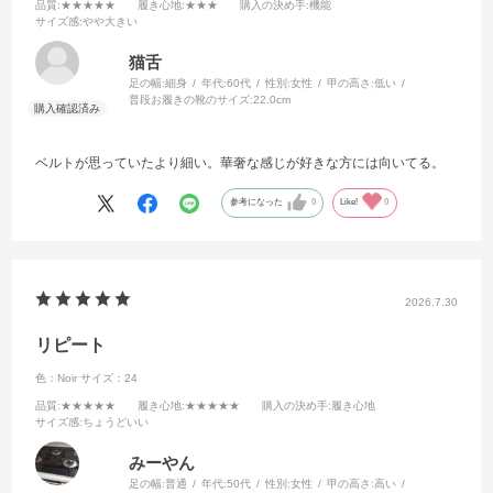
品質
:★★★★★
履き心地
:★★★
購入の決め手
:機能
サイズ感
:やや大きい
猫舌
足の幅:
細身
年代:
60代
性別:
女性
甲の高さ:
低い
普段お履きの靴のサイズ:
22.0cm
ベルトが思っていたより細い。華奢な感じが好きな方には向いてる。
参考になった
0
Like!
0
2026.7.30
リピート
色：Noir
サイズ：24
品質
:★★★★★
履き心地
:★★★★★
購入の決め手
:履き心地
サイズ感
:ちょうどいい
みーやん
足の幅:
普通
年代:
50代
性別:
女性
甲の高さ:
高い