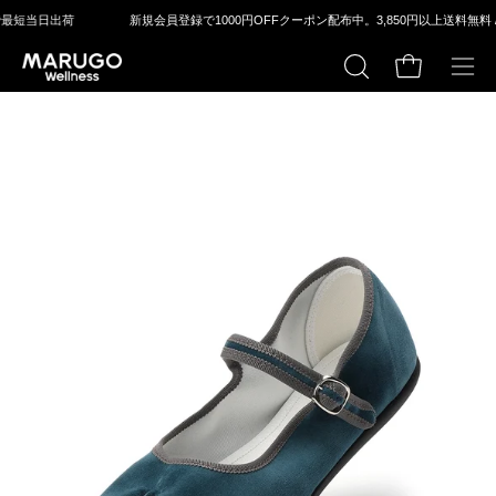
ス
新規会員登録で1000円OFFクーポン配布中。
3,850円以上送料無料 / 平⽇14：00
キ
ッ
カートの中身
検
メ
プ
索
ニ
す
ュ
る
ー
モ
モ
を
ー
ー
開
ダ
ダ
く
ル
ル
ウ
ウ
ィ
ィ
ン
ン
ド
ド
ウ
ウ
を
を
開
開
く
く