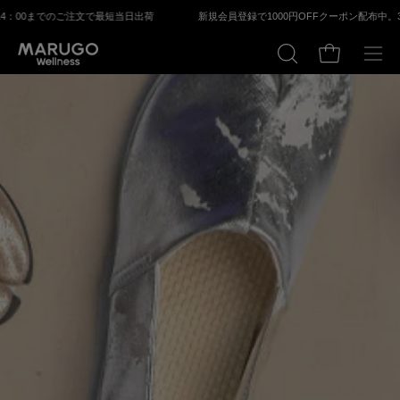
Skip
4：00までのご注⽂で最短当⽇出荷
新規会員登録で1000円OFFクーポン配布中。
3,
to
content
Open cart
OPEN
Ope
SEARCH
navi
BAR
men