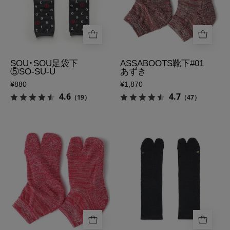
⑤SO-
ず
SU-
き
U
の
の
メ
表
イ
SOU･SOU足袋下
ASSABOOTS靴下#01
⑤SO-SU-U
あずき
側
ン
¥880
¥1,870
画
4.6
4.7
（19）
（47）
像
ASSABOOTS
AMITABI
靴
ベ
下
ー
#01
シ
う
ッ
め
ク
の
ダ
メ
ー