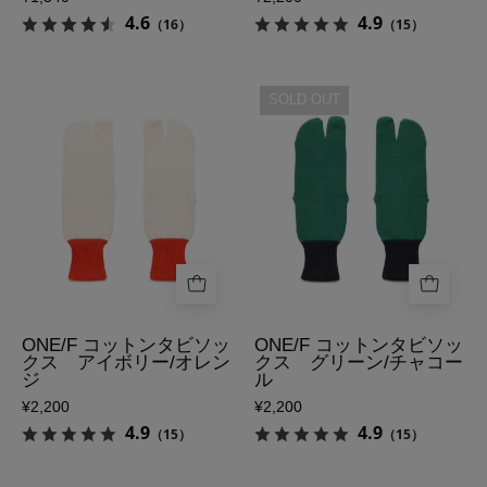
ク
タ
側
4.6
4.9
（16）
（15）
キ
ビ
ャ
ソ
ロ
ッ
足
足
SOLD OUT
ッ
ク
袋
袋
ト
ス
ソ
ソ
の
ネ
ッ
ッ
表
イ
ク
ク
側
ビ
ス
ス
ー/
ONE/F
ONE/F
ピ
コ
コ
ン
ッ
ッ
ク
ト
ト
ONE/F コットンタビソッ
ONE/F コットンタビソッ
の
クス アイボリー/オレン
クス グリーン/チャコー
ン
ン
ジ
ル
裏
タ
タ
¥2,200
¥2,200
側
ビ
ビ
4.9
4.9
（15）
（15）
ソ
ソ
ッ
ッ