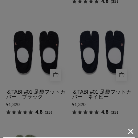
4.8
（35）
側
レ
ー
の
＆
＆
表
TABI
TABI
側
#01
#01
足
足
袋
袋
フ
フ
ッ
ッ
ト
ト
カ
カ
バ
バ
＆TABI #01 足袋フットカ
＆TABI #01 足袋フットカ
バー ブラック
バー ネイビー
ー
ー
¥1,320
¥1,320
グ
ネ
4.8
4.8
（35）
（35）
レ
イ
ー
ビ
の
ー
ASSABOOTS
＆
表
の