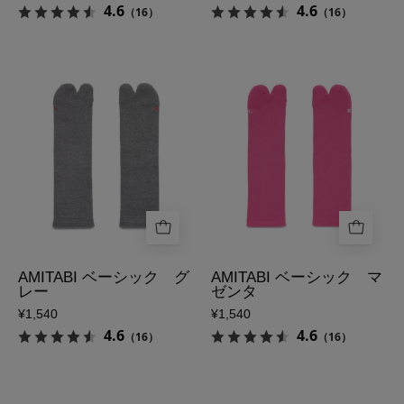
4.6
4.6
（16）
（16）
側
表
側
AMITABI
AMITABI
ベ
ベ
ー
ー
シ
シ
ッ
ッ
ク
ク
グ
マ
レ
ゼ
ー
ン
の
タ
AMITABI ベーシック グ
AMITABI ベーシック マ
レー
ゼンタ
表
の
¥1,540
¥1,540
側
表
4.6
4.6
（16）
（16）
側
AMITABI
足