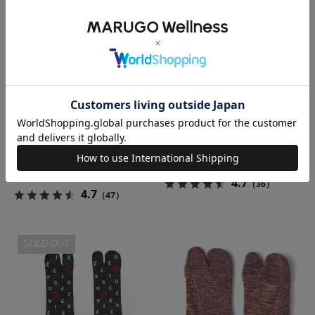
靴
TABI
側
表
下
3pairs
側
#01
の
わ
イ
さ
メ
び
ー
の
ジ
メ
画
イ
像
ASSABOOTS靴下#01
＆TABI 3pairs
わさび
ン
¥2,200
¥1,870
画
4.7
（36）
4.7
（47）
像
SOU･
ASSABOOTS
SOLD OUT
SOU
靴
足
下
袋
#01
下
あ