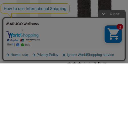
ッ
も
ル
ン
ク
け
ー
の
ス
タ
の
表
ONE/F
ビ
表
側
レ
ソ
側
ー
ッ
ロ
ク
ONE/F レーロンタビソッ
&TABI もけもけタビソ
クス ホワイト
ックス チャコール
ン
ス
¥2,200
¥3,300
タ
チ
3.0
（2）
ビ
ャ
ソ
コ
ッ
ー
ク
ル
ス
の
ホ
表
ワ
側
イ
ト