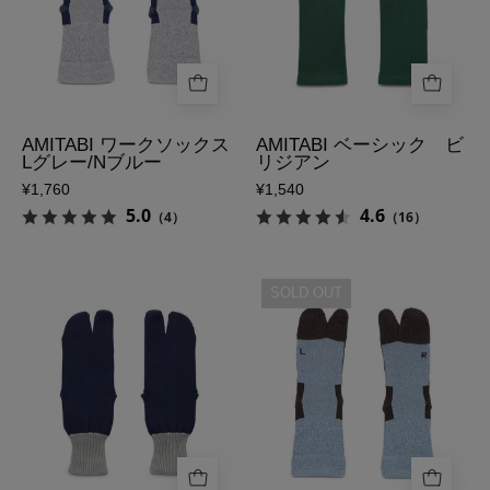
ソ
ッ
ッ
ッ
ク
ク/
ク
ビ
ベ
ス
リ
ー
L
ジ
ジ
グ
ア
AMITABI ワークソックス
AMITABI ベーシック ビ
ュ
Lグレー/Nブルー
リジアン
レ
ン
の
¥1,760
¥1,540
ー/N
の
表
5.0
4.6
（4）
（16）
ブ
表
側
ル
側
ー
足
AMITABI
SOLD OUT
の
袋
ワ
表
ソ
ー
側
ッ
ク
ク
ソ
ス
ッ
ONE/F
ク
コ
ス