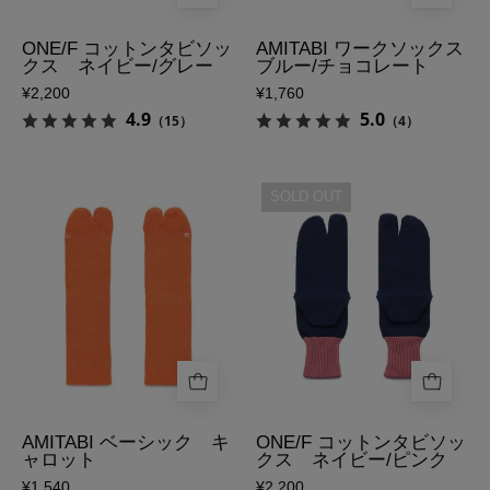
ッ
ブ
ト
ル
ONE/F コットンタビソッ
AMITABI ワークソックス
クス ネイビー/グレー
ブルー/チョコレート
ン
ー/
¥2,200
¥1,760
タ
チ
4.9
5.0
（15）
（4）
ビ
ョ
ソ
コ
ッ
レ
足
足
SOLD OUT
ク
ー
袋
袋
ス
ト
ソ
ソ
ネ
の
ッ
ッ
イ
表
ク
ク
ビ
側
ス
ス
ー/
AMITABI
ONE/F
グ
ベ
コ
レ
ー
ッ
ー
シ
ト
AMITABI ベーシック キ
ONE/F コットンタビソッ
の
ャロット
クス ネイビー/ピンク
ッ
ン
表
¥1,540
¥2,200