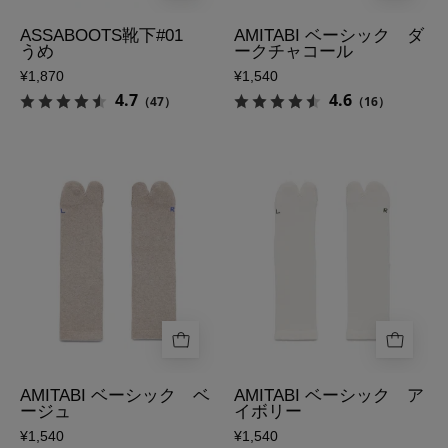
イ
ク
ン
チ
ASSABOOTS靴下#01
AMITABI ベーシック ダ
うめ
ークチャコール
画
ャ
¥1,870
¥1,540
像
コ
4.7
4.6
（47）
（16）
ー
ル
の
AMITABI
AMITABI
表
ベ
ベ
側
ー
ー
シ
シ
ッ
ッ
ク
ク
ベ
ア
ー
イ
ジ
ボ
ュ
リ
AMITABI ベーシック ベ
AMITABI ベーシック ア
ージュ
イボリー
の
ー
¥1,540
¥1,540
表
の