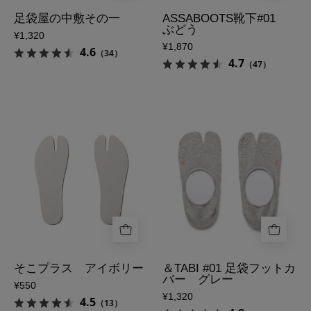
の
イ
足袋屋の中敷その一
ASSABOOTS靴下#01
ぶどう
表
ン
¥1,320
¥1,870
側
画
4.6
（34）
4.7
（47）
像
そ
＆
こ
TABI
プ
#01
ラ
足
ス
袋
ア
フ
イ
ッ
ボ
ト
リ
カ
ー
バ
そこプラス アイボリー
＆TABI #01 足袋フットカ
バー グレー
の
ー
¥550
¥1,320
表
グ
4.5
（13）