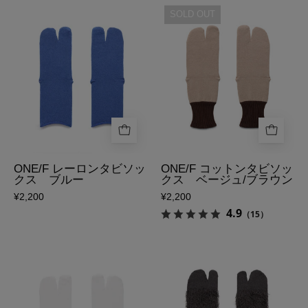
ク
ク
足
ONE/F
SOLD OUT
ス
ス
袋
コ
ア
グ
ソ
ッ
イ
リ
ッ
ト
ボ
ー
ク
ン
リ
ン/
ス
タ
ー/
チ
ONE/F
ビ
オ
ャ
レ
ソ
レ
コ
ー
ッ
ン
ー
ロ
ク
ONE/F レーロンタビソッ
ONE/F コットンタビソッ
クス ブルー
クス ベージュ/ブラウン
ジ
ル
ン
ス
¥2,200
¥2,200
の
の
タ
ベ
4.9
（15）
表
表
ビ
ー
側
側
ソ
ジ
ッ
ュ/
足
&TABI
ク
ブ
袋
も
ス
ラ
ソ
け
ブ
ウ