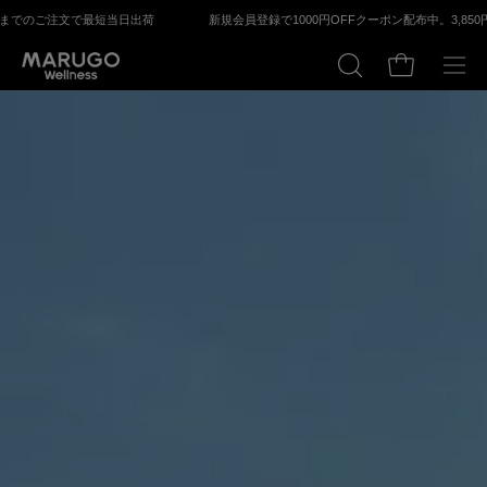
Skip
注⽂で最短当⽇出荷
新規会員登録で1000円OFFクーポン配布中。
3,850円以上送料無
to
content
Open cart
OPEN
Ope
SEARCH
navi
BAR
men