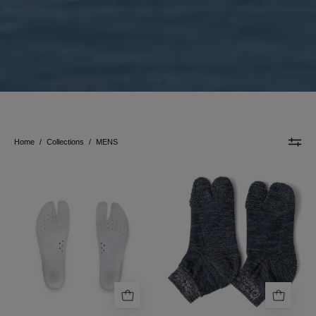
Home
/
Collections
/
MENS
足
ASSABOOTS
袋
靴
屋
下
の
#01
中
ぶ
敷
ど
そ
う
の
の
一
メ