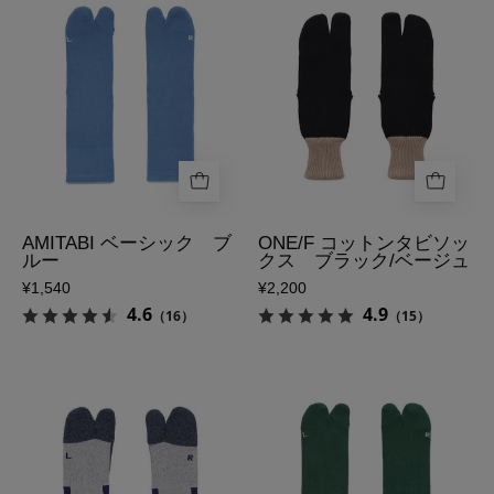
ベ
袋
ー
ソ
シ
ッ
ッ
ク
ク
ス
ブ
ONE/F
ル
コ
ー
ッ
の
ト
AMITABI ベーシック ブ
ONE/F コットンタビソッ
ルー
クス ブラック/ベージュ
表
ン
¥1,540
¥2,200
側
タ
4.6
4.9
（16）
（15）
ビ
ソ
ッ
AMITABI
AMITABI
ク
ワ
ベ
ス
ー
ー
ブ
ク
シ
ラ