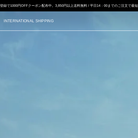
登録で1000円OFFクーポン配布中。
3,850円以上送料無料 / 平⽇14：00までのご注⽂で最
INTERNATIONAL SHIPPING