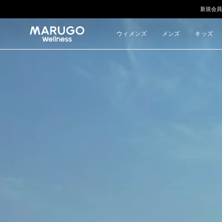
Skip
新規会員
to
content
ウィメンズ
メンズ
キッズ