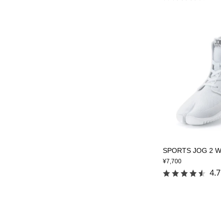
SPORTS JOG 2 W
¥7,700
4.7