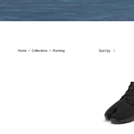
Sort by
Home
/
Collections
/
Running