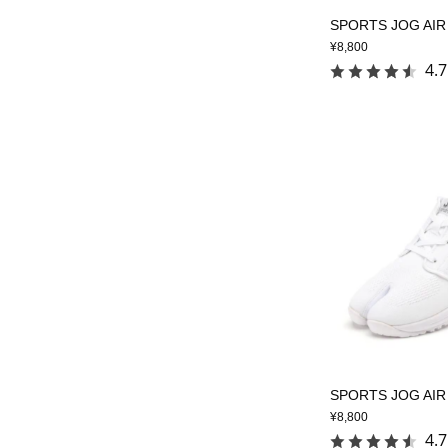
SPORTS JOG AIR 
¥8,800
4.7
SPORTS JOG AIR 
¥8,800
4.7