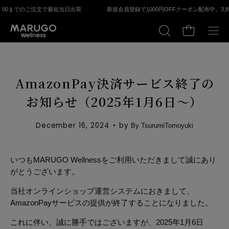
Skip
4：00までのご注⽂で最短当⽇出荷
新規会員登録で1000円OFFクーポン配布中。
3,
to
content
Open cart
OPEN
Ope
SEARCH
navi
BAR
men
AmazonPay決済サービス終了の
お知らせ（2025年1月6日～）
December 16, 2024
by
By TsurumiTomoyuki
いつもMARUGO Wellnessをご利用いただきまして誠にあり
がとうございます。
当社オンラインショップ運営システムにおきまして、
AmazonPayサービスの提供が終了することになりました。
これに伴い、誠に勝手ではございますが、2025年1月6日